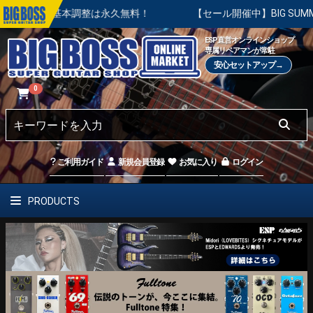
の基本調整は永久無料！
【セール開催中】BIG SUMMER SA
ESP直営オンラインショップ
専属リペアマンが常駐
安心セットアップ→
0
ご利用ガイド
新規会員登録
お気に入り
ログイン
PRODUCTS