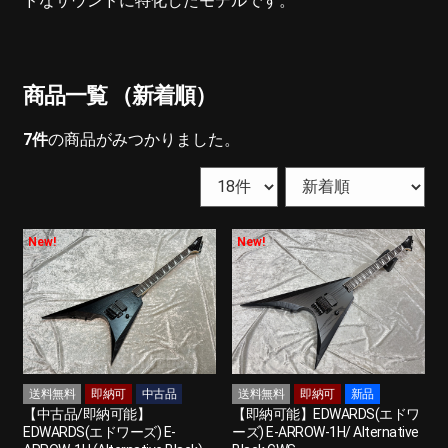
ドなサウンドに特化したモデルです。
商品一覧 （新着順）
7
件
の商品がみつかりました。
New!
New!
送料無料
即納可
中古品
送料無料
即納可
新品
【中古品/即納可能】
【即納可能】EDWARDS(エドワ
EDWARDS(エドワーズ) E-
ーズ) E-ARROW-1H/ Alternative