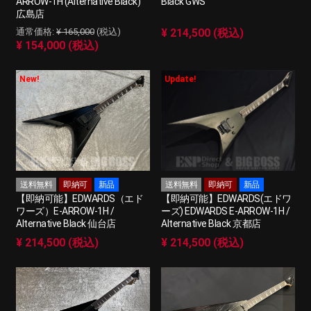
ARROW-1H (Alternative Black)
Black GWS
広島店
¥ 165,000
(税込)
¥ 214,500 (税込)
¥ 154,000 (税込)
New!
Update!
送料無料
即納可
新品
送料無料
即納可
新品
【即納可能】EDWARDS（エド
【即納可能】EDWARDS(エドワ
ワーズ）E-ARROW-1H /
ーズ) EDWARDS E-ARROW-1H /
Alternative Black 仙台店
Alternative Black 京都店
¥ 214,500 (税込)
¥ 214,500 (税込)