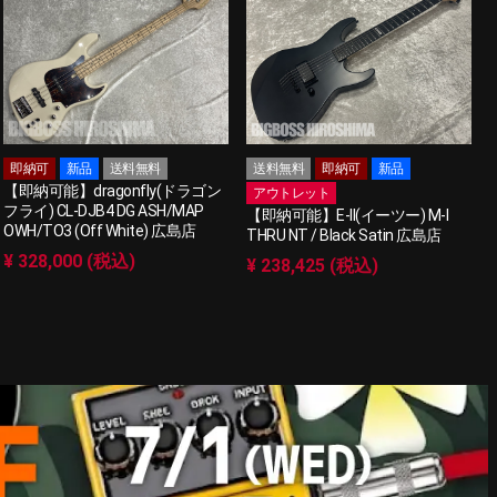
即納可
新品
送料無料
送料無料
即納可
新品
【即納可能】dragonfly(ドラゴン
アウトレット
フライ) CL-DJB4 DG ASH/MAP
【即納可能】E-II(イーツー) M-I
OWH/TO3 (Off White) 広島店
THRU NT / Black Satin 広島店
¥ 328,000 (税込)
¥ 238,425 (税込)