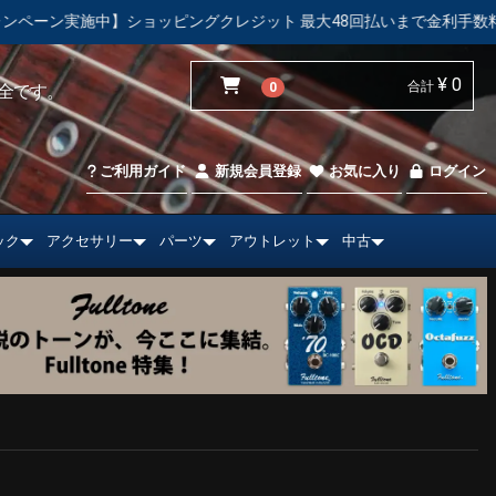
ピングクレジット 最大48回払いまで金利手数料無料！
【中古市
¥ 0
合計
0
全です。
ご利用ガイド
新規会員登録
お気に入り
ログイン
ック
アクセサリー
パーツ
アウトレット
中古