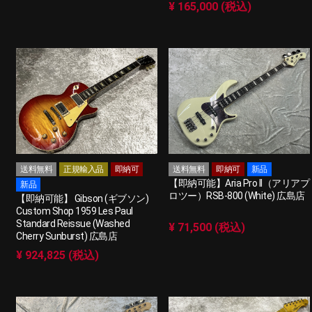
¥ 165,000 (税込)
送料無料
正規輸入品
即納可
送料無料
即納可
新品
【即納可能】Aria Pro II（アリアプ
新品
ロツー）RSB-800 (White) 広島店
【即納可能】 Gibson (ギブソン)
Custom Shop 1959 Les Paul
Standard Reissue (Washed
¥ 71,500 (税込)
Cherry Sunburst) 広島店
¥ 924,825 (税込)