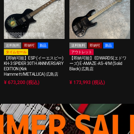
送料無料
即納可
新品
送料無料
即納可
新品
タイムセール
アウトレット
【即納可能】ESP (イーエスピー)
【即納可能】 EDWARDS(エドワ
KH-3 SPIDER 30TH ANNIVERSARY
ーズ) E-AMAZE-AS-4/M (Solid
EDITION (Kirk
Black) 広島店
Hammett/METALLICA) 広島店
¥ 673,200 (税込)
¥ 173,993 (税込)