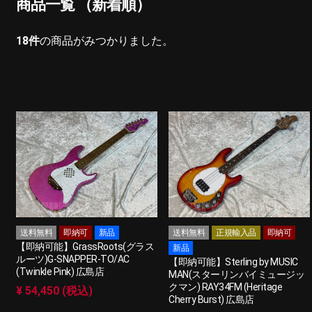
商品一覧 （新着順）
18
件
の商品がみつかりました。
送料無料
即納可
新品
送料無料
正規輸入品
即納可
【即納可能】GrassRoots(グラス
新品
ルーツ)G-SNAPPER-TO/AC
【即納可能】Sterling by MUSIC
(Twinkle Pink) 広島店
MAN(スターリンバイミュージッ
クマン) RAY34FM (Heritage
¥ 54,450 (税込)
Cherry Burst) 広島店