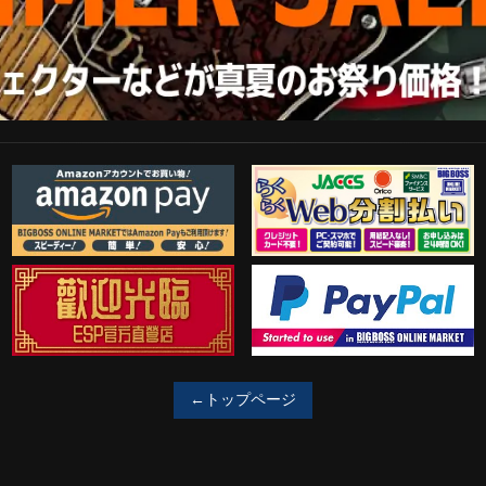
Amazon Pay
らくらくWeb分割払い
歓迎工臨
PayPal決済がご利用可能！
←トップページ