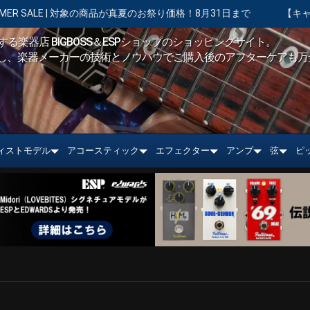
商品が真夏のお祭り価格！8月31日まで
【キャンペーン実施中】ショッ
る楽器店 BIGBOSS＆ESPショップのショッピングサイト。
し、楽器メーカーの技術とノウハウでご購入後のアフターケアも万
ィストモデル
アコースティック
エフェクター
アンプ
弦
ピ