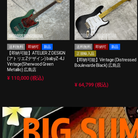
送料無料
即納可
新品
送料無料
即納可
新品
【即納可能】ATELIER Z DESIGN
正規輸入品
(アトリエZデザイン) babyZ-4J
【即納可能】Vintage (Distressed
Vintage(Sherwood Green
Boulevarde Black) 広島店
Metallic) 広島店
¥ 110,000 (税込)
¥ 64,799 (税込)