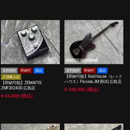
送料無料
即納可
新品
送料無料
即納可
新品
【即納可能】Red House（レッド
正規輸入品
ハウス）Piccola JM (BLK) 広島店
【即納可能】ZEMAITIS
ZMF2024OD 広島店
¥ 348,000 (税込)
¥ 44,000 (税込)