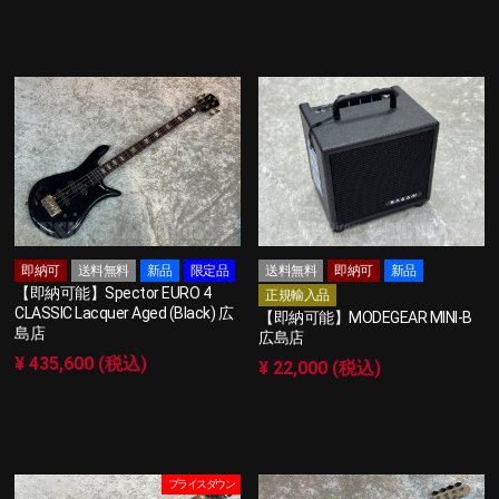
即納可
送料無料
新品
限定品
送料無料
即納可
新品
【即納可能】Spector EURO 4
正規輸入品
CLASSIC Lacquer Aged (Black) 広
【即納可能】MODEGEAR MINI-B
島店
広島店
¥ 435,600 (税込)
¥ 22,000 (税込)
プライスダウン