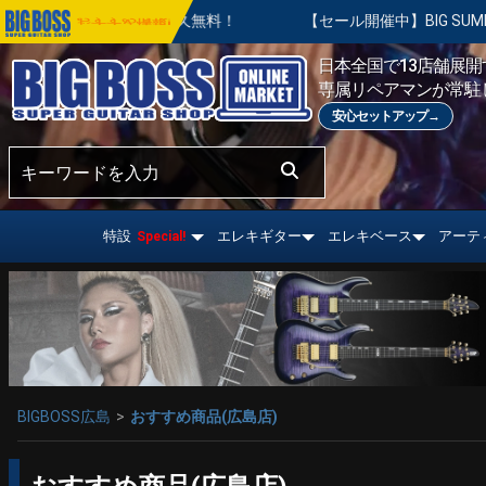
永久無料！
【セール開催中】BIG SUMMER SALE | 対象の
おすすめ情報!
日本全国で13店舗展開す
専属リペアマンが常駐
安心セットアップ→
特設
エレキギター
エレキベース
アーテ
Special!
BIGBOSS広島
おすすめ商品(広島店)