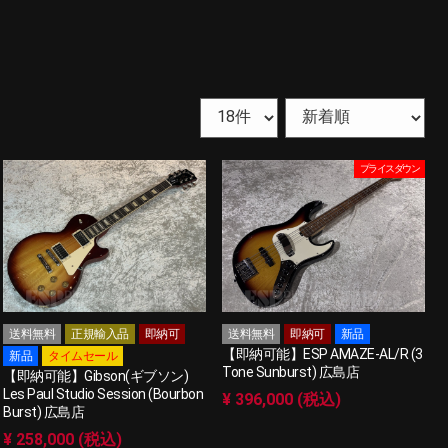
プライスダウン
送料無料
正規輸入品
即納可
送料無料
即納可
新品
【即納可能】ESP AMAZE-AL/R (3
新品
タイムセール
Tone Sunburst) 広島店
【即納可能】Gibson(ギブソン)
Les Paul Studio Session (Bourbon
¥ 396,000 (税込)
Burst) 広島店
¥ 258,000 (税込)