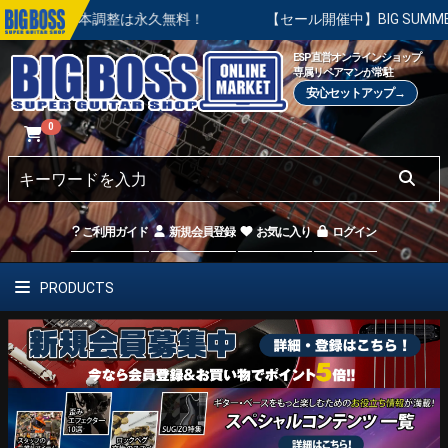
の基本調整は永久無料！
【セール開催中】BIG SUMMER SAL
ESP直営オンラインショップ
専属リペアマンが常駐
安心セットアップ→
0
ご利用ガイド
新規会員登録
お気に入り
ログイン
PRODUCTS