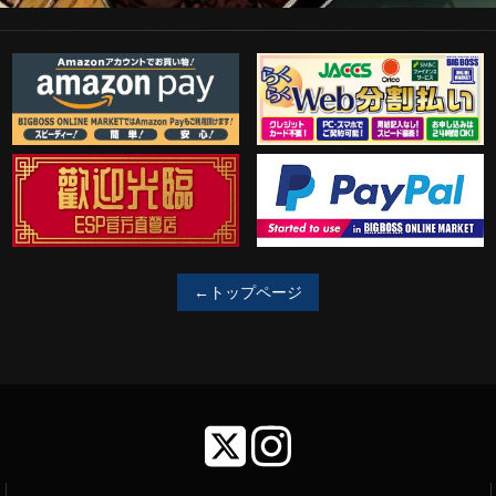
Amazon Pay
らくらくWeb分割払い
歓迎工臨
PayPal決済がご利用可能！
←トップページ