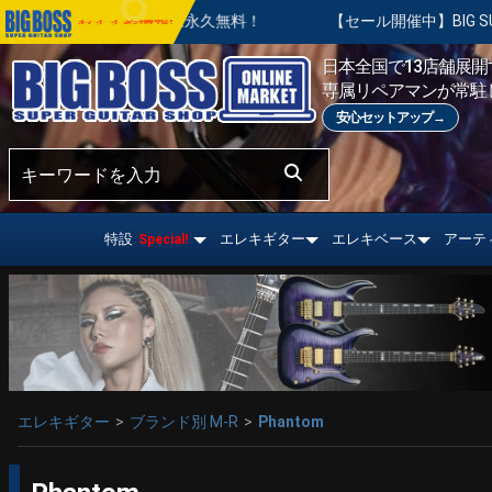
の基本調整は永久無料！
【セール開催中】BIG SUMMER SA
おすすめ情報!
日本全国で13店舗展開す
専属リペアマンが常駐
安心セットアップ→
特設
エレキギター
エレキベース
アーテ
Special!
エレキギター
ブランド別 M-R
Phantom