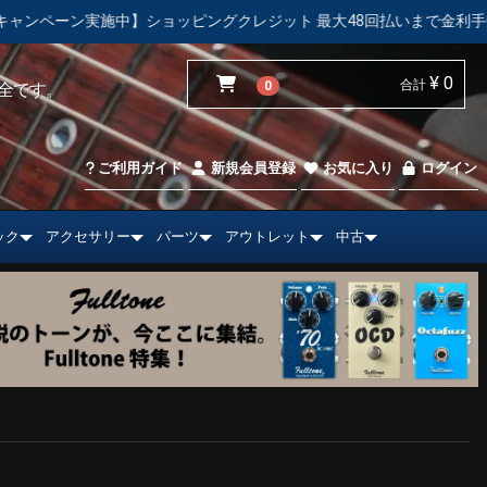
施中】ショッピングクレジット 最大48回払いまで金利手数料無料！
¥ 0
合計
0
全です。
ご利用ガイド
新規会員登録
お気に入り
ログイン
ック
アクセサリー
パーツ
アウトレット
中古