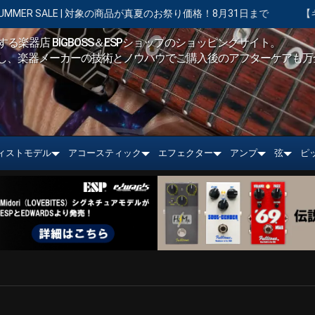
LE | 対象の商品が真夏のお祭り価格！8月31日まで
【キャンペーン実
る楽器店 BIGBOSS＆ESPショップのショッピングサイト。
し、楽器メーカーの技術とノウハウでご購入後のアフターケアも万
ィストモデル
アコースティック
エフェクター
アンプ
弦
ピ