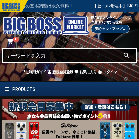
購入後の基本調整は永久無料！
【セール開催中】BIG SUMME
ESP直営オンラインショップ
専属リペアマンが常駐
安心セットアップ→
0
ご利用ガイド
新規会員登録
お気に入り
ログイン
PRODUCTS