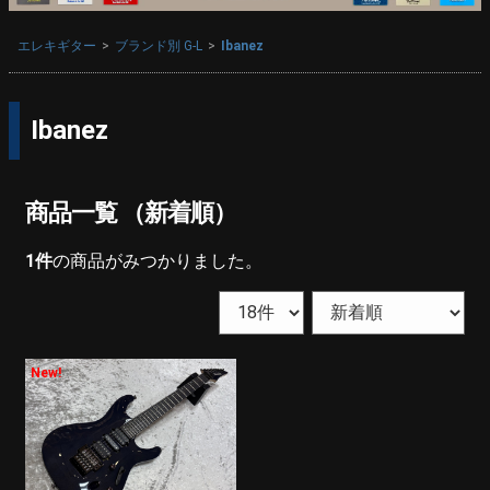
エレキギター
ブランド別 G-L
Ibanez
Ibanez
商品一覧 （新着順）
1
件
の商品がみつかりました。
New!