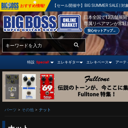
！
【セール開催中】BIG SUMMER SALE | 対象の商品が真夏
おすすめ情報!
日本全国で13店舗展開す
専属リペアマンが常駐
安心セットアップ→
特設
エレキギター
エレキベース
アーテ
Special!
パーツ
その他
ナット