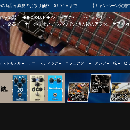
のお祭り価格！8月31日まで
【キャンペーン実施中】ショッピングク
る楽器店 BIGBOSS＆ESPショップのショッピングサイト。
し、楽器メーカーの技術とノウハウでご購入後のアフターケアも万
ィストモデル
アコースティック
エフェクター
アンプ
弦
ピ