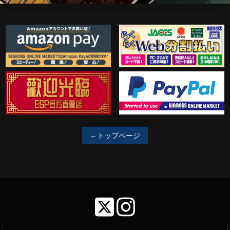
Amazon Pay
らくらくWeb分割払い
歓迎工臨
PayPal決済がご利用可能！
←トップページ