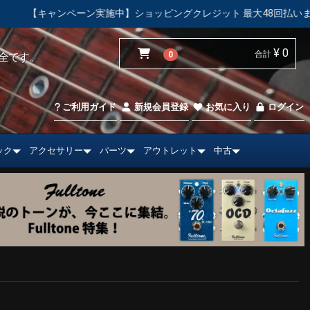
ンペーン実施中】ショッピングクレジット 最大48回払いまで金利手数
¥ 0
合計
0
全です。
ご利用ガイド
新規会員登録
お気に入り
ログイン
ック
アクセサリー
パーツ
アウトレット
中古