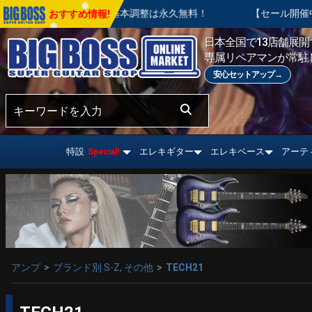
。ご購入後の基本調整は永久無料！
【セール開催中】BIG SUM
おすすめ情報!
日本全国で13店舗展開す
専属リペアマンが常駐
安心セットアップ→
特設
エレキギター
エレキベース
アーテ
Special!
アンプ
ブランド別 S-Z, その他
TECH21