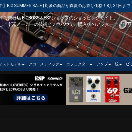
MER SALE | 対象の商品が真夏のお祭り価格！8月31日まで
【キャ
る楽器店 BIGBOSS＆ESPショップのショッピングサイト。
し、楽器メーカーの技術とノウハウでご購入後のアフターケアも万
ィストモデル
アコースティック
エフェクター
アンプ
弦
ピ