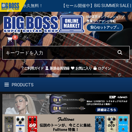
整は永久無料！
【セール開催中】BIG SUMMER SALE | 対
ESP直営オンラインショップ
専属リペアマンが常駐
安心セットアップ→
0
ご利用ガイド
新規会員登録
お気に入り
ログイン
PRODUCTS