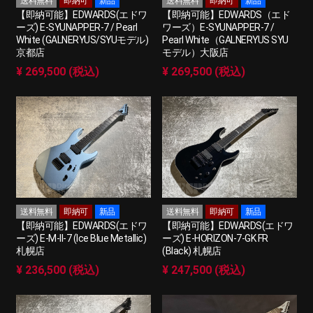
送料無料
即納可
新品
送料無料
即納可
新品
【即納可能】EDWARDS(エドワ
【即納可能】EDWARDS（エド
ーズ) E-SYUNAPPER-7 / Pearl
ワーズ）E-SYUNAPPER-7 /
White (GALNERYUS/SYUモデル)
Pearl White（GALNERYUS SYU
京都店
モデル）大阪店
¥ 269,500 (税込)
¥ 269,500 (税込)
送料無料
即納可
新品
送料無料
即納可
新品
【即納可能】EDWARDS(エドワ
【即納可能】EDWARDS(エドワ
ーズ) E-M-II-7 (Ice Blue Metallic)
ーズ) E-HORIZON-7-GK FR
札幌店
(Black) 札幌店
¥ 236,500 (税込)
¥ 247,500 (税込)