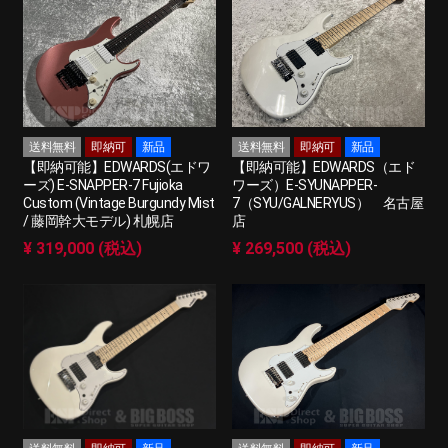
送料無料
即納可
新品
送料無料
即納可
新品
【即納可能】EDWARDS(エドワ
【即納可能】EDWARDS（エド
ーズ) E-SNAPPER-7 Fujioka
ワーズ）E-SYUNAPPER-
Custom (Vintage Burgundy Mist
7（SYU/GALNERYUS） 名古屋
/ 藤岡幹大モデル) 札幌店
店
¥ 319,000 (税込)
¥ 269,500 (税込)