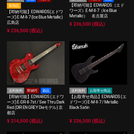
【即納可能】EDWARDS（エド
新商品
ワーズ）E-M-II-7（Ice Blue
【即納可能】EDWARDS(エドワ
Metallic） 名古屋店
ーズ) E-M-II-7 (Ice Blue Metallic)
広島店
¥ 236,500 (税込)
¥ 236,500 (税込)
送料無料
即納可
新品
送料無料
お取寄せ商品
【即納可能】EDWARDS (エドワ
【お取寄せ商品】EDWARDS (エ
ーズ) E-DR-II-7st / See Thru Dark
ドワーズ) E-M-II-7 / Metallic
Red (DIR EN GREY Dieモデル) 京
Black Satin
都店
¥ 214,500 (税込)
¥ 236,500 (税込)