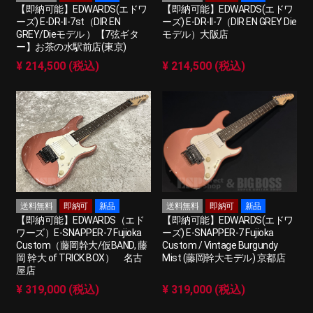
【即納可能】EDWARDS(エドワ
【即納可能】EDWARDS(エドワ
ーズ) E-DR-II-7st（DIR EN
ーズ) E-DR-II-7（DIR EN GREY Die
GREY/Dieモデル ）【7弦ギタ
モデル）大阪店
ー】お茶の水駅前店(東京)
¥ 214,500 (税込)
¥ 214,500 (税込)
送料無料
即納可
新品
送料無料
即納可
新品
【即納可能】EDWARDS（エド
【即納可能】EDWARDS(エドワ
ワーズ）E-SNAPPER-7 Fujioka
ーズ) E-SNAPPER-7 Fujioka
Custom（藤岡幹大/仮BAND, 藤
Custom / Vintage Burgundy
岡 幹大 of TRICK BOX） 名古
Mist (藤岡幹大モデル) 京都店
屋店
¥ 319,000 (税込)
¥ 319,000 (税込)