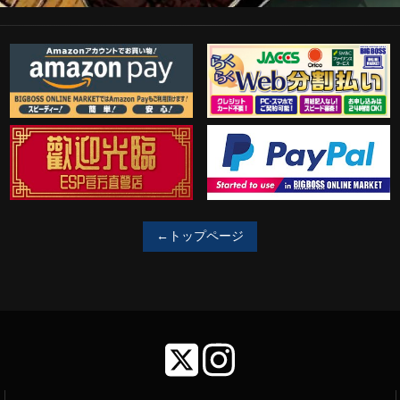
Amazon Pay
らくらくWeb分割払い
歓迎工臨
PayPal決済がご利用可能！
←トップページ