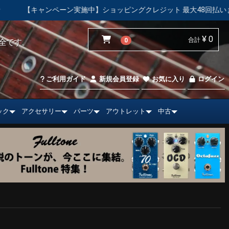
ンペーン実施中】ショッピングクレジット 最大48回払いまで金利手数
¥ 0
合計
0
全です。
ご利用ガイド
新規会員登録
お気に入り
ログイン
ック
アクセサリー
パーツ
アウトレット
中古