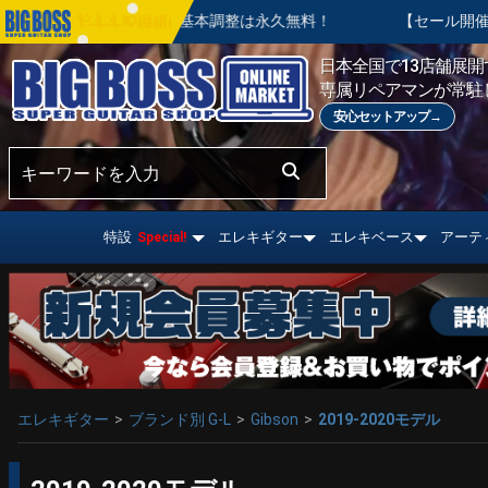
。ご購入後の基本調整は永久無料！
【セール開催中】BIG SUM
おすすめ情報!
日本全国で13店舗展開す
専属リペアマンが常駐
安心セットアップ→
特設
エレキギター
エレキベース
アーテ
Special!
エレキギター
ブランド別 G-L
Gibson
2019-2020モデル