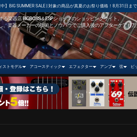
MER SALE | 対象の商品が真夏のお祭り価格！8月31日まで
【キャ
る楽器店 BIGBOSS＆ESPショップのショッピングサイト。
し、楽器メーカーの技術とノウハウでご購入後のアフターケアも万
ィストモデル
アコースティック
エフェクター
アンプ
弦
ピ