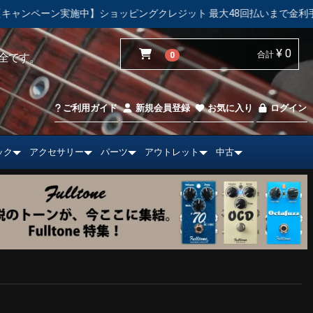
ショッピングクレジット 最大48回払いまで金利手数料無料！
【
¥ 0
合計
0
全です。
ご利用ガイド
新規会員登録
お気に入り
ログイン
ック
アクセサリー
パーツ
アウトレット
中古