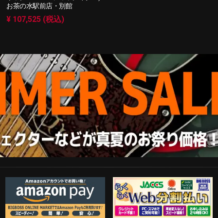
お茶の水駅前店・別館
¥ 107,525 (税込)
Amazon Pay
らくらくWeb分割払い
歓迎工臨
PayPal決済がご利用可能！