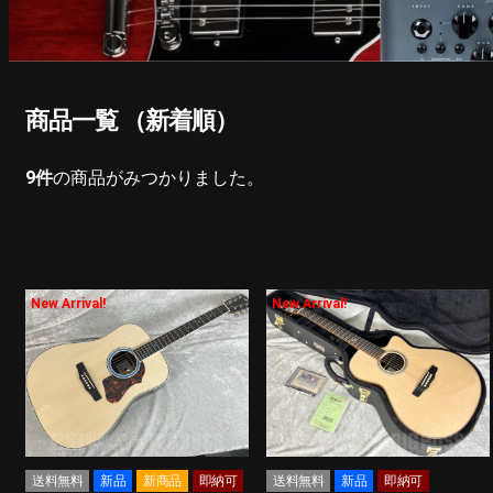
商品一覧 （新着順）
9
件
の商品がみつかりました。
New Arrival!
New Arrival!
送料無料
新品
新商品
即納可
送料無料
新品
即納可