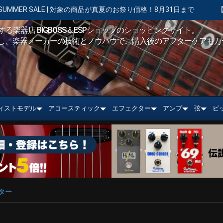
 対象の商品が真夏のお祭り価格！8月31日まで
【キャンペーン実施中】
る楽器店 BIGBOSS＆ESPショップのショッピングサイト。
し、楽器メーカーの技術とノウハウでご購入後のアフターケアも万
ィストモデル
アコースティック
エフェクター
アンプ
弦
ピ
ター