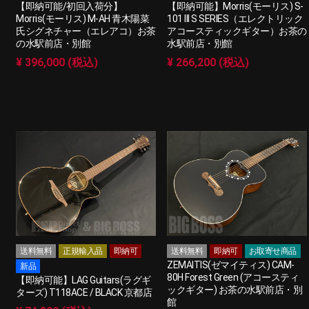
【即納可能/初回入荷分】
【即納可能】Morris(モーリス) S-
Morris(モーリス) M-AH 青木陽菜
101 III S SERIES（エレクトリック
氏シグネチャー（エレアコ）お茶
アコースティックギター）お茶の
の水駅前店・別館
水駅前店・別館
¥ 396,000 (税込)
¥ 266,200 (税込)
送料無料
正規輸入品
即納可
送料無料
即納可
お取寄せ商品
ZEMAITIS(ゼマイティス) CAM-
新品
80H Forest Green (アコースティ
【即納可能】LAG Guitars(ラグギ
ックギター) お茶の水駅前店・別
ターズ) T118ACE / BLACK 京都店
館