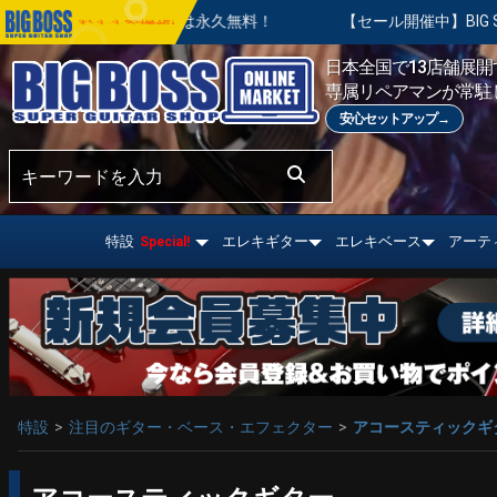
調整は永久無料！
【セール開催中】BIG SUMMER SALE |
おすすめ情報!
日本全国で13店舗展開す
専属リペアマンが常駐
安心セットアップ→
特設
エレキギター
エレキベース
アーテ
Special!
特設
注目のギター・ベース・エフェクター
アコースティックギ