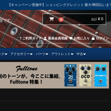
ーン実施中】ショッピングクレジット 最大48回払いまで金利手数料無
¥ 0
合計
0
全です。
ご利用ガイド
新規会員登録
お気に入り
ログイン
ック
アクセサリー
パーツ
アウトレット
中古