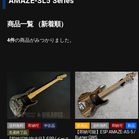
AMAZE-SL5 Series
商品一覧 （新着順）
4
件
の商品がみつかりました。
送料無料
即納可
中古品
新商品
送料無料
即納可
新品
【即納可能】ESP AMAZE-AS-5 /
生産終了品
Burner GWS
【即納可能/中古品】ESP (イーエ