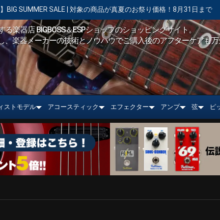
 SALE | 対象の商品が真夏のお祭り価格！8月31日まで
【キャンペ
る楽器店 BIGBOSS＆ESPショップのショッピングサイト。
し、楽器メーカーの技術とノウハウでご購入後のアフターケアも万
ィストモデル
アコースティック
エフェクター
アンプ
弦
ピ