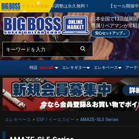
購入後の基本調整は永久無料！
【セール開催中】BIG SUMMER
おすすめ情報!
日本全国で13店舗展開す
専属リペアマンが常駐
安心セットアップ→
特設
エレキギター
エレキベース
アーテ
Special!
エレキベース
ESP / イーエスピー
AMAZE-SL5 Series