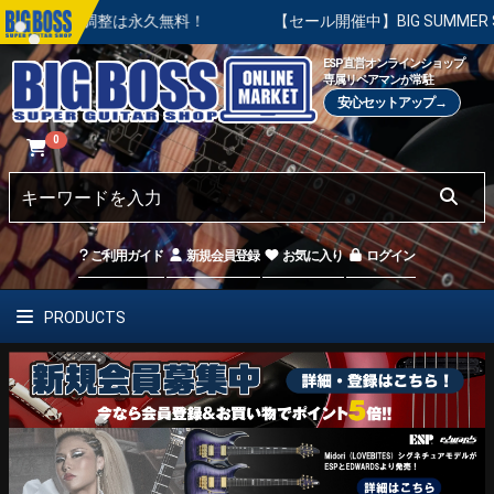
調整は永久無料！
【セール開催中】BIG SUMMER SALE |
ESP直営オンラインショップ
専属リペアマンが常駐
安心セットアップ→
0
ご利用ガイド
新規会員登録
お気に入り
ログイン
PRODUCTS