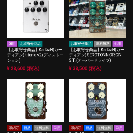
Gt用
お取寄せ商品
お取寄せ商品
送料無料
Gt用
【お取寄せ商品】KarDiaN(カー
【お取寄せ商品】KarDiaN(カー
ディアン) titania v2 (ディストー
ディアン) SEROTONIN ORIGIN
ション)
S.T. (オーバードライブ)
¥ 28,600 (税込)
¥ 38,500 (税込)
即納可
新品
送料無料
Gt用
即納可
新品
送料無料
Gt用