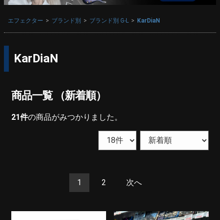
エフェクター
ブランド別
ブランド別 G-L
KarDiaN
KarDiaN
商品一覧 （新着順）
21
件
の商品がみつかりました。
1
2
次へ