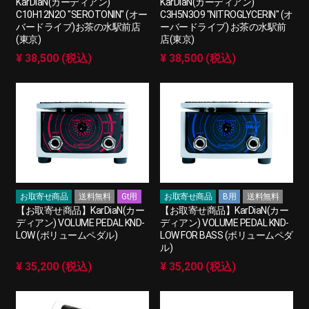
KarDiaN(カーディアン)
KarDiaN(カーディアン)
C10H12N2O "SEROTONIN" (オー
C3H5N3O9 "NITROGLYCERIN" (オ
バードライブ)お茶の水駅前店
ーバードライブ) お茶の水駅前
(東京)
店(東京)
¥ 38,500 (税込)
¥ 38,500 (税込)
お取寄せ商品
送料無料
Gt用
お取寄せ商品
B用
送料無料
【お取寄せ商品】KarDiaN(カー
【お取寄せ商品】KarDiaN(カー
ディアン) VOLUME PEDAL KND-
ディアン) VOLUME PEDAL KND-
LOW (ボリュームペダル)
LOW FOR BASS (ボリュームペダ
ル)
¥ 35,200 (税込)
¥ 35,200 (税込)