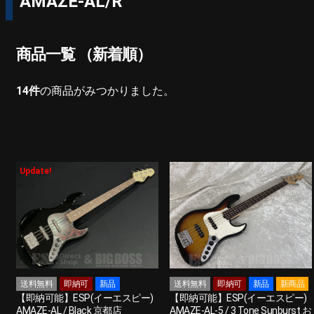
AMAZE-AL/R
商品一覧 （新着順）
14
件
の商品がみつかりました。
Update!
送料無料
即納可
新品
送料無料
即納可
新品
新商品
【即納可能】ESP(イーエスピー)
【即納可能】ESP(イーエスピー)
AMAZE-AL / Black 京都店
AMAZE-AL-5 / 3 Tone Sunburst お