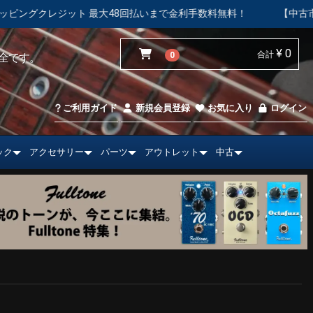
最大48回払いまで金利手数料無料！
【中古市場】エレキギター＆
¥ 0
合計
0
全です。
ご利用ガイド
新規会員登録
お気に入り
ログイン
ック
アクセサリー
パーツ
アウトレット
中古