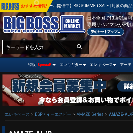
【セール開催中】BIG SUMMER SALE | 対象の商品が真夏のお祭り価格
おすすめ情報!
日本全国で13店舗展開す
専属リペアマンが常駐
安心セットアップ→
特設
エレキギター
エレキベース
アーテ
Special!
エレキベース
ESP / イーエスピー
AMAZE Series
AMAZE-AL/