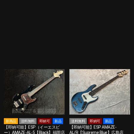
新商品
送料無料
即納可
新品
送料無料
即納可
新品
【即納可能】ESP（イーエスピ
【即納可能】ESP AMAZE-
ー）AMAZE-AL-5【Black】福岡店
AL/R【Supreme Blue】広島店