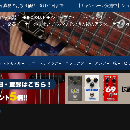
！8月31日まで
【キャンペーン実施中】ショッピングクレジット 
る楽器店 BIGBOSS＆ESPショップのショッピングサイト。
し、楽器メーカーの技術とノウハウでご購入後のアフターケアも万
ィストモデル
アコースティック
エフェクター
アンプ
弦
ピ
R