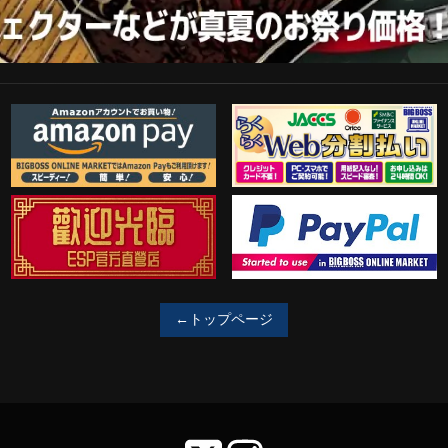
Amazon Pay
らくらくWeb分割払い
歓迎工臨
PayPal決済がご利用可能！
←トップページ