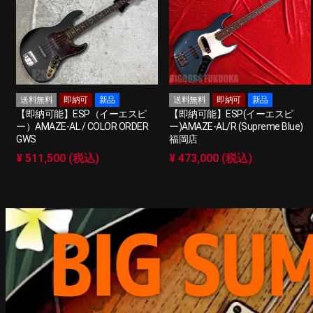
送料無料
即納可
新品
送料無料
即納可
新品
【即納可能】ESP（イーエスピ
【即納可能】ESP(イーエスピ
ー）AMAZE-AL / COLOR ORDER
ー)AMAZE-AL/R (Supreme Blue)
GWS
福岡店
¥ 511,500 (税込)
¥ 473,000 (税込)