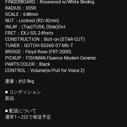
FINGERBOARD：Rosewood w/White Binding
RADIUS：305R
SCALE：648mm
NUT：Locknut (R2/42mm)
INLAY：(Top)TUSK, (Side)Dot
FRET：EXJ-SS, 24frets
CONSTRUCTION：Bolt-on (STAR-CUT)
TUNER：GOTOH SG360-07 MG-T
BRIDGE：Floyd Rose (FRT-2000)
PICKUP：FISHMAN Fluence Modern Ceramic
PARTS COLOR：Black
CONTROL：Volume(w/Pull for Voice 2)
重量：約2.9kg
■ コンディション
新品
■ 配送について
通常1～2日で発送予定