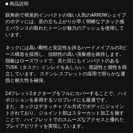
■ 商品説明
鋭角的で視覚的インパクトの強い人気のARROWシェイプ
のボディには、音の立ち上がりが早く明瞭なアタック感
とバランスの取れたトーンが魅力のアッシュを使用して
います。
ネックには高い剛性と安定性を誇るハードメイプルの3ピ
ース構造を採用し、信頼性の高い演奏感を維持します。
指板はローズウッドで、見た目にもインパクトのある
TUSK（タスク）インレイをあしらい、視認性と個性を両
立しています。 ステンレスフレットの採用で滑らかな運
指と耐久性を確保。
24フレット2オクターブをフルにカバーすることで、ハイ
ポジションを多用するソロプレイにも最適です。
また、ネックはデタッチャブル方式でボディにジョイン
トされており、ジョイント部はスターカット加工を施す
ことで、ハイフレットでのスムーズなアクセスと優れた
プレイアビリティを実現しています。