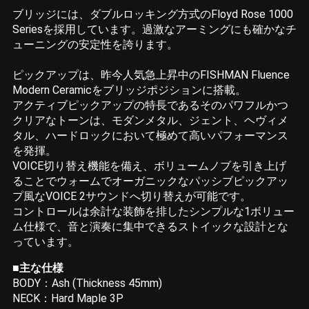
ブリッジには、ダブルロッキング方式のFloyd Rose 1000
Seriesを採用しています。過激なアーミングにも確かなチ
ューニングの安定性を誇ります。
ピックアップは、昨今人気急上昇中のFISHMAN Fluence
Modern Ceramicをブリッジポジションに搭載。
アクティブピックアップの特長であるそのパワフルかつ
クリアなトーンは、モダンメタル、ジェント、ヘヴィメ
タル、ハードロックにおいて極めて高いパフォーマンス
を発揮。
VOICE切り替え機能を備え、ボリュームノブを引き上げ
ることでウォームでオーガニックなパッシブピックアッ
プ風なVOICE 2サウンドへ切り替えが可能です。
コントロールは余計な装飾を排したシンプルな1ボリュー
ム仕様で、音と演奏に集中できるストイックな設計とな
っています。
■主な仕様
BODY：Ash (Thickness 45mm)
NECK：Hard Maple 3P