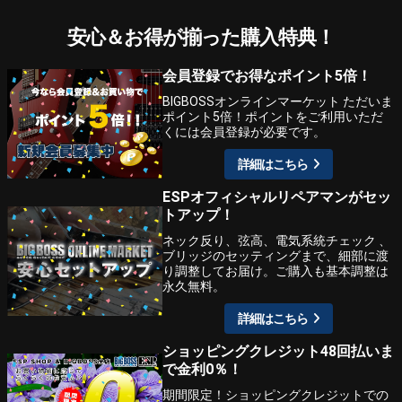
安心＆お得が揃った購入特典！
会員登録でお得なポイント5倍！
BIGBOSSオンラインマーケット ただいま
ポイント5倍！ポイントをご利用いただ
くには会員登録が必要です。
詳細はこちら
ESPオフィシャルリペアマンがセッ
トアップ！
ネック反り、弦高、電気系統チェック 、
ブリッジのセッティングまで、細部に渡
り調整してお届け。ご購入も基本調整は
永久無料。
詳細はこちら
ショッピングクレジット48回払いま
で金利0％！
期間限定！ショッピングクレジットでの