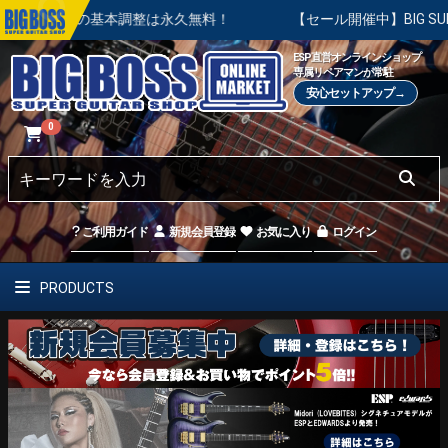
購入後の基本調整は永久無料！
【セール開催中】BIG SUMMER
ESP直営オンラインショップ
専属リペアマンが常駐
安心セットアップ→
0
ご利用ガイド
新規会員登録
お気に入り
ログイン
PRODUCTS