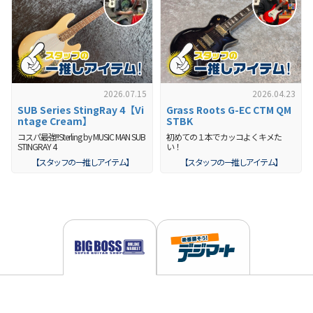
2026.07.15
2026.04.23
SUB Series StingRay 4【Vi
Grass Roots G-EC CTM QM
ntage Cream】
STBK
コスパ最強!!Sterling by MUSIC MAN SUB
初めての１本でカッコよくキメた
STINGRAY 4
い！
【スタッフの一推しアイテム】
【スタッフの一推しアイテム】