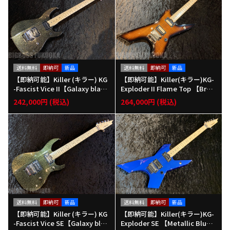
送料無料
即納可
新品
送料無料
即納可
新品
【即納可能】Killer (キラー) KG
【即納可能】Killer(キラー)KG-
-Fascist Vice II【Galaxy blac
Exploder II Flame Top 【Brow
k】福岡店
n Sunburst】福岡店
242,000円 (税込)
264,000円 (税込)
送料無料
即納可
新品
送料無料
即納可
新品
【即納可能】Killer (キラー) KG
【即納可能】Killer(キラー)KG-
-Fascist Vice SE【Galaxy blac
Exploder SE 【Metallic Blu