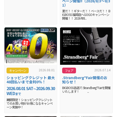
ペーン開催!!（2026/8/3～8/3
1）
夏だ！！ギターだ！！ベースだ！！ B
IGBOSS 福岡店へGOGOキャンペーン
開催！！ 2026年8...
2026.08.01
2026.07.14
キャンペーン
フェア
ショッピングクレジット 最大
.Strandberg*Fair開催のお
48回払いまで金利0％！
知らせ！
2026.08.01 SAT
2026.09.30
BIGBOSS各店で.Strandberg*Fairを開催
〜
いたします！ ...
WED
まで
期間限定！ショッピングクレジット
でのお買い物がお得になるキャンペ
ーン実施中！