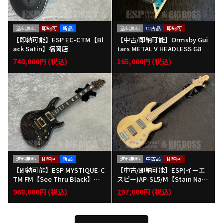
送料無料
即納可
新品
送料無料
中古品
即納可
【即納可能】ESP EC-CTM【Bl
【中古/即納可能】Ormsby Gui
ack Satin】福岡店
tars METAL V HEADLESS G8 S
A【ICE COOL】福岡店
748,000円 (税込)
165,000円 (税込)
送料無料
即納可
新品
送料無料
中古品
即納可
【即納可能】ESP MYSTIQUE-C
【中古/即納可能】ESP(イーエ
TM FM【See Thru Black】福
スピー)AP-SL5/M【Stain Natu
岡店
ral】福岡店
968,000円 (税込)
297,000円 (税込)