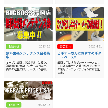
2023.6.1
2026.4.21
お知らせ
製品案内
無料出張メンテナンス会募集
ビギナーさんにおすすめギタ
中!!
ー・ベース‼
オープン当初より20年近くに渡り、
最初に手にするギター・ベースとし
福岡県内の大学、短大、専門学校、
て必要な実用性と弾き易さを、飽き
高校の軽音楽部、サークルの皆様、...
の来ないトラッドデザインに封じ込
めま...
2023.5.15
お知らせ