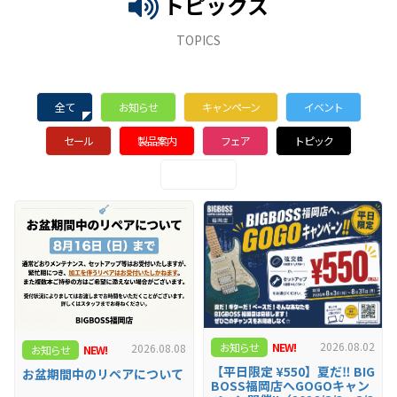
トピックス
TOPICS
全て
お知らせ
キャンペーン
イベント
セール
製品案内
フェア
トピック
イベント
2026.08.02
お知らせ
NEW!
2026.08.08
お知らせ
NEW!
【平日限定 ¥550】夏だ‼ BIG
お盆期間中のリペアについて
BOSS福岡店へGOGOキャン