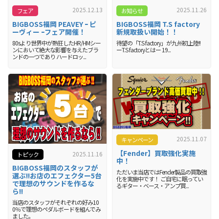
2025.11.26
2025.12.13
お知らせ
フェア
BIGBOSS福岡 T.S factory
BIGBOSS福岡 PEAVEY ｰ ピ
新規取扱い開始！！
ーヴィー ｰフェア開催！
待望の「T.S factory」が九州初上陸!!
80sより世界中が熱狂したHR/HMシー
ーT.S factoryとはー 19...
ンにおいて絶大な影響を与えたブラ
ンドの一つであり ハードロッ...
2025.11.07
キャンペーン
【Fender】買取強化実施
2025.11.16
トピック
中！
BIGBOSS福岡のスタッフが
ただいま当店ではFender製品の買取強
選ぶ!!お店のエフェクター5台
化を実施中です！ ご自宅に眠ってい
で理想のサウンドを作るな
るギター・ベース・アンプ買...
ら!!
当店のスタッフがそれぞれの好み10
0％で理想のペダルボードを組んでみ
ました。