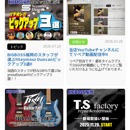
2026.03.28
お知らせ
2026.07.10
トピック
当店YouTubeチャンネルに
てリペア動画配信中!!
BIGBOSS福岡のスタッフが
選ぶ!!Seymour Duncanピッ
リペア担当です！ 基本タイムラプス
クアップ3選!!
で1分以内の動画にしてサクッとご覧
いただけるように仕上げております...
当店のスタッフが好み100％で選ぶSe
ymourDuncanのピックアップ３
選！！