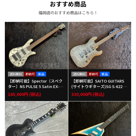
おすすめ商品
福岡店のおすすめ商品はこちら！
送料無料
即納可
新品
送料無料
即納可
新品
【即納可能】Spector（スペク
【即納可能】SAITO GUITARS
ター）NS PULSE 5 Satin EX-LT
(サイトウギターズ)SG S-622 M
D【White w/Black Fill】福岡
RA SH【CLOUD BLACK】福岡
165,000円 (税込)
330,000円 (税込)
店
店