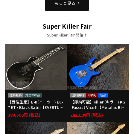
もっと見る→
Super Killer Fair
Super Killer Fair 開催！
送料無料
受注生産品
送料無料
即納可
新品
【受注生産】E-II(イーツー) EC-
【即納可能】Killer (キラー) KG
7 ET / Black Satin【EVERTUN
-Fascist Vice II【Metallic Blu
Eブリッジ搭載】
e】福岡店
390,500円 (税込)
242,000円 (税込)