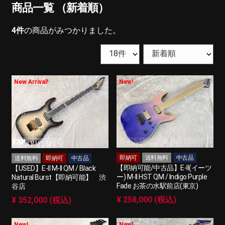
商品一覧 （新着順）
4
件
の商品がみつかりました。
New Arrival!
New!
即納可
送料無料
中古品
送料無料
即納可
中古品
【即納可能/中古品】E-II(イーツ
【USED】E-II M-II QM / Black
ー) M-II HST QM / Indigo Purple
Natural Burst【即納可能】 渋
Fade お茶の水駅前店(東京)
谷店
¥ 258,000 (税込)
¥ 352,000 (税込)
New!
New!