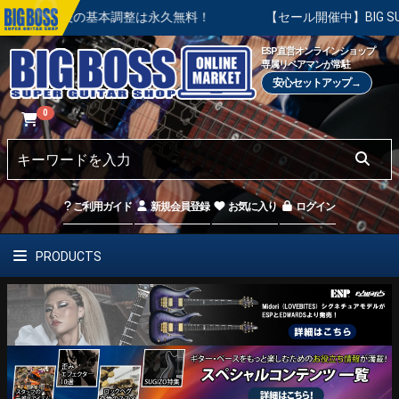
入後の基本調整は永久無料！
【セール開催中】BIG SUMMER 
ESP直営オンラインショップ
専属リペアマンが常駐
安心セットアップ→
0
ご利用ガイド
新規会員登録
お気に入り
ログイン
PRODUCTS