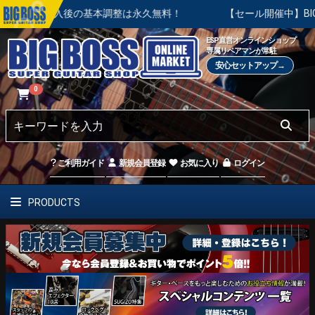
ご購入後の基本調整は永久無料！
【セール開催中】BIG SUMME
ESP直営オンラインショップ
専属リペアマンが常駐
安心セットアップ→
0
ご利用ガイド
新規会員登録
お気に入り
ログイン
PRODUCTS