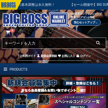
入後の基本調整は永久無料！
【セール開催中】BIG SUMMER 
ESP直営オンラインショップ
専属リペアマンが常駐
安心セットアップ→
0
ご利用ガイド
新規会員登録
お気に入り
ログイン
PRODUCTS