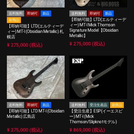
送料無料
即納可
新品
送料無料
即納可
新品
【即納可能】LTD(エルティーデ
新商品
ィー) MT-I Mick Thomson
【即納可能】LTD(エルティーデ
Signature Model【Obsidian
ィー) MT-I (Obsidian Metallic) 札
Metallic】
幌店
¥ 275,000 (税込)
¥ 275,000 (税込)
送料無料
即納可
新品
送料無料
受注生産品
新商品
【即納可能】LTD MT-I (Obsidian
【受注生産】ESP(イーエスピ
Metallic) 広島店
ー) MT-I (Mick
Thomson/Slipknotモデル)
¥ 275,000 (税込)
¥ 869,000 (税込)