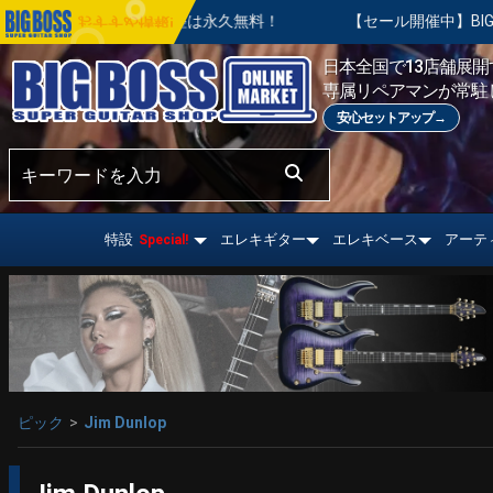
本調整は永久無料！
【セール開催中】BIG SUMMER SALE 
おすすめ情報!
日本全国で13店舗展開す
専属リペアマンが常駐
安心セットアップ→
特設
エレキギター
エレキベース
アーテ
Special!
ピック
Jim Dunlop