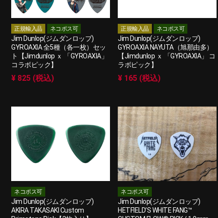
正規輸入品
ネコポス可
正規輸入品
ネコポス可
Jim Dunlop(ジムダンロップ)
Jim Dunlop(ジムダンロップ)
GYROAXIA 全5種（各一枚）セッ
GYROAXIA NAYUTA（旭那由多）
ト【Jimdunlop ｘ 「GYROAXIA」
【Jimdunlop ｘ 「GYROAXIA」 コ
コラボピック】
ラボピック】
¥ 825 (税込)
¥ 165 (税込)
ネコポス可
ネコポス可
Jim Dunlop(ジムダンロップ)
Jim Dunlop(ジムダンロップ)
AKIRA TAKASAKI Custom
HETFIELD’S WHITE FANG™