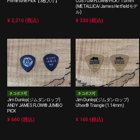
Primetone Pick【3枚入り】
CUSTOM FLOW® PICK / 1.0mm
(METALLICA/James Hetfieldモデ
ル)
¥ 2,310 (税込)
¥ 330 (税込)
ネコポス可
ネコポス可
Jim Dunlop(ジムダンロップ)
Jim Dunlop(ジムダンロップ)
ANDY JAMES FLOW® JUMBO
Ultex® Triangle (1.14mm)
PICK
¥ 660 (税込)
¥ 165 (税込)