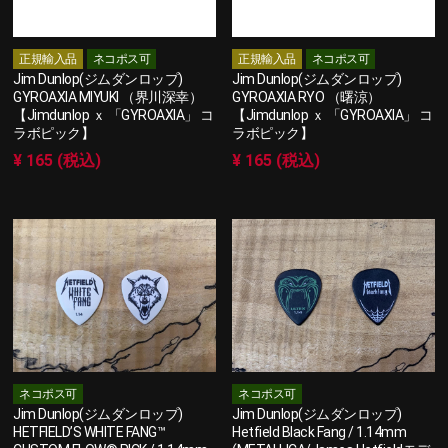
正規輸入品
ネコポス可
正規輸入品
ネコポス可
Jim Dunlop(ジムダンロップ)
Jim Dunlop(ジムダンロップ)
GYROAXIA MIYUKI （界川深幸）
GYROAXIA RYO （曙涼）
【Jimdunlop ｘ 「GYROAXIA」 コ
【Jimdunlop ｘ 「GYROAXIA」 コ
ラボピック】
ラボピック】
¥ 165 (税込)
¥ 165 (税込)
ネコポス可
ネコポス可
Jim Dunlop(ジムダンロップ)
Jim Dunlop(ジムダンロップ)
HETFIELD’S WHITE FANG™
Hetfield Black Fang / 1.14mm