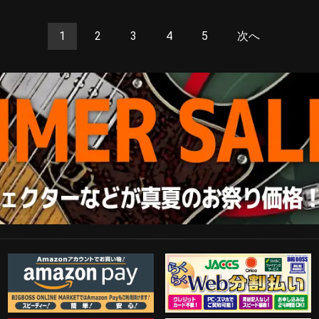
1
2
3
4
5
次へ
Amazon Pay
らくらくWeb分割払い
歓迎工臨
PayPal決済がご利用可能！