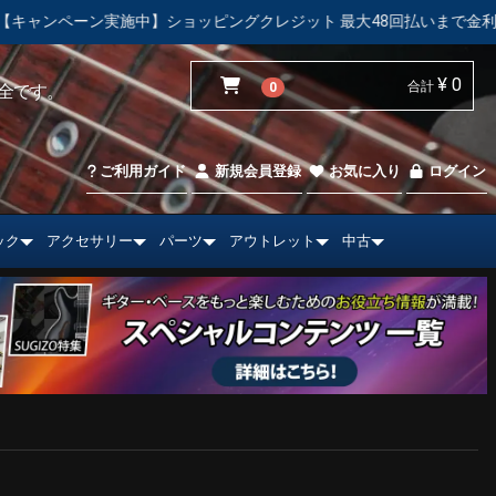
】ショッピングクレジット 最大48回払いまで金利手数料無料！
¥ 0
合計
0
全です。
ご利用ガイド
新規会員登録
お気に入り
ログイン
ック
アクセサリー
パーツ
アウトレット
中古