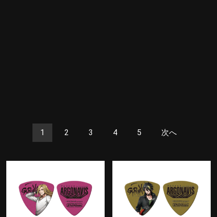
1
2
3
4
5
次へ