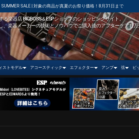
| 対象の商品が真夏のお祭り価格！8月31日まで
【キャンペーン実施中
る楽器店 BIGBOSS＆ESPショップのショッピングサイト。
し、楽器メーカーの技術とノウハウでご購入後のアフターケアも万
ィストモデル
アコースティック
エフェクター
アンプ
弦
ピ