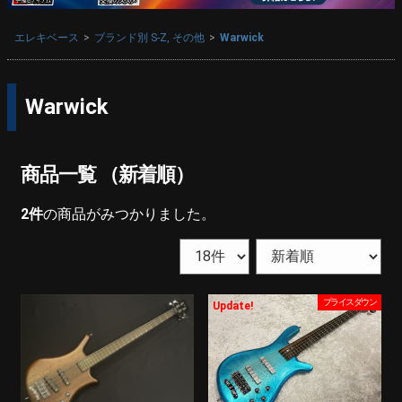
エレキベース
ブランド別 S-Z, その他
Warwick
Warwick
商品一覧 （新着順）
2
件
の商品がみつかりました。
プライスダウン
Update!