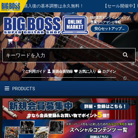
。ご購入後の基本調整は永久無料！
【セール開催中】BIG SUM
ESP直営オンラインショップ
専属リペアマンが常駐
安心セットアップ→
0
ご利用ガイド
新規会員登録
お気に入り
ログイン
PRODUCTS