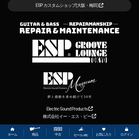
ESP カスタムショップ(大阪・梅田)
Electric Sound Products
株式会社イー・エス・ピー
ホーム
お気に入り
ログイン
中古
商品
Copyright
2026
【ESP直営】BIGBOSS オンラインマーケット(ギター＆
セール etc.