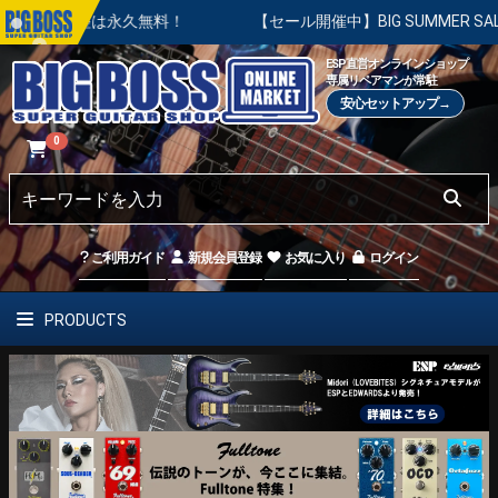
は永久無料！
【セール開催中】BIG SUMMER SALE | 対
ESP直営オンラインショップ
専属リペアマンが常駐
安心セットアップ→
0
ご利用ガイド
新規会員登録
お気に入り
ログイン
PRODUCTS