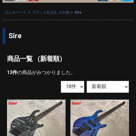
エレキベース
ブランド別 S-Z, その他
Sire
Sire
商品一覧 （新着順）
13
件
の商品がみつかりました。
New!
New!