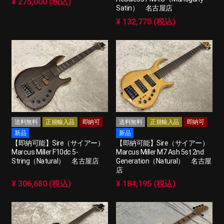
¥ 275,000 (税込)
Satin） 名古屋店
¥ 132,770 (税込)
送料無料
正規輸入品
即納可
送料無料
正規輸入品
即納可
新品
新品
【即納可能】Sire（サイアー）
【即納可能】Sire（サイアー）
Marcus Miller F10dc 5-
Marcus Miller M7 Ash 5st 2nd
String（Natural） 名古屋店
Generation（Natural） 名古屋
店
¥ 306,680 (税込)
¥ 184,195 (税込)