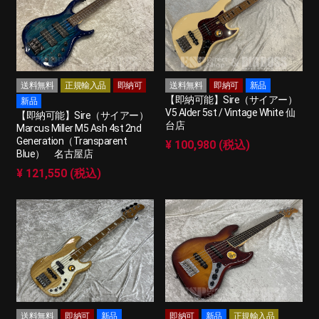
送料無料
正規輸入品
即納可
送料無料
即納可
新品
【即納可能】Sire（サイアー）
新品
V5 Alder 5st / Vintage White 仙
【即納可能】Sire（サイアー）
台店
Marcus Miller M5 Ash 4st 2nd
Generation（Transparent
¥ 100,980 (税込)
Blue） 名古屋店
¥ 121,550 (税込)
送料無料
即納可
新品
即納可
新品
正規輸入品