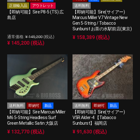
正規輸入品
アウトレット
送料無料
【即納可能】Sire P8-5 (TS) 広
【即納可能】Sire(サイアー)
島店
Marcus Miller V7 Vintage New
Gen 5-String / Tobacco
Sunburst お茶の水駅前店(東京)
¥ 145,200
(税込)
¥ 158,389 (税込)
¥ 145,200 (税込)
送料無料
即納可
新品
送料無料
即納可
新品
【即納可能】Sire Marcus Miller
【即納可能】Sire(サイアー)
M6 5-String Headless Surf
V5R Alder-4 【Tabacco
Green Metallic Satin 大阪店
Sunburst】福岡店
¥ 132,770 (税込)
¥ 91,630 (税込)