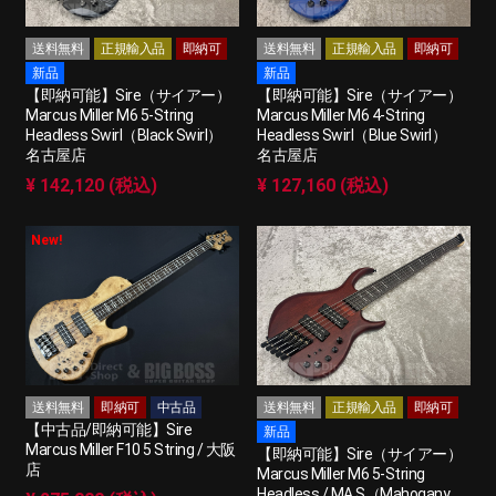
送料無料
正規輸入品
即納可
送料無料
正規輸入品
即納可
新品
新品
【即納可能】Sire（サイアー）
【即納可能】Sire（サイアー）
Marcus Miller M6 5-String
Marcus Miller M6 4-String
Headless Swirl（Black Swirl）
Headless Swirl（Blue Swirl）
名古屋店
名古屋店
¥ 142,120 (税込)
¥ 127,160 (税込)
New!
送料無料
即納可
中古品
送料無料
正規輸入品
即納可
【中古品/即納可能】Sire
新品
Marcus Miller F10 5 String / 大阪
【即納可能】Sire（サイアー）
店
Marcus Miller M6 5-String
Headless / MA.S（Mahogany