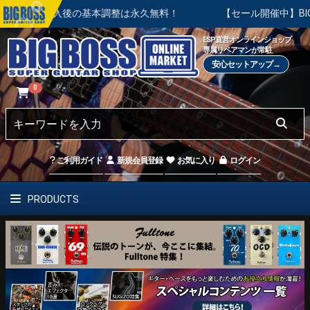
。ご購入後の基本調整は永久無料！
【セール開催中】BIG SUM
ESP直営オンラインショップ
専属リペアマンが常駐
安心セットアップ→
0
ご利用ガイド
新規会員登録
お気に入り
ログイン
PRODUCTS