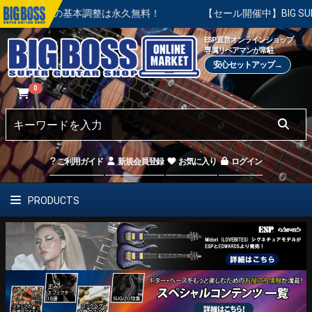
入後の基本調整は永久無料！
【セール開催中】BIG SUMMER 
ESP直営オンラインショップ
専属リペアマンが常駐
安心セットアップ→
0
ご利用ガイド
新規会員登録
お気に入り
ログイン
PRODUCTS