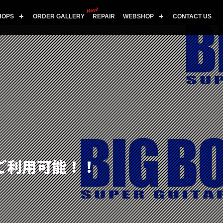
New!
HOPS
ORDER GALLERY
REPAIR
WEBSHOP
CONTACT US
済がご利用可能！！
！