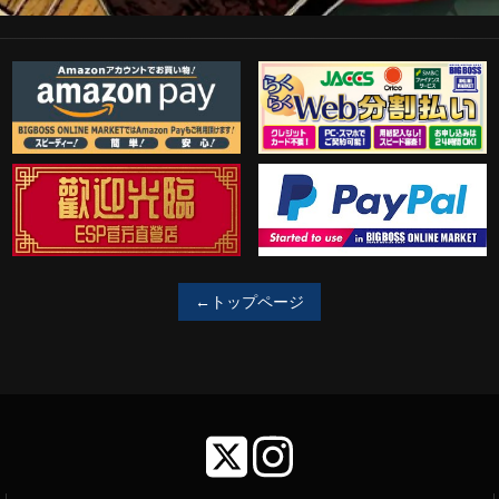
Amazon Pay
らくらくWeb分割払い
歓迎工臨
PayPal決済がご利用可能！
←トップページ