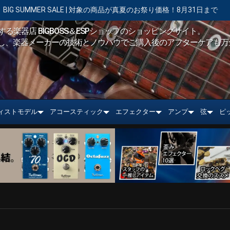
SALE | 対象の商品が真夏のお祭り価格！8月31日まで
【キャンペー
る楽器店 BIGBOSS＆ESPショップのショッピングサイト。
し、楽器メーカーの技術とノウハウでご購入後のアフターケアも万
ィストモデル
アコースティック
エフェクター
アンプ
弦
ピ