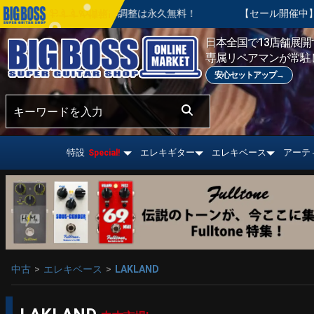
入後の基本調整は永久無料！
【セール開催中】BIG SUMMER 
おすすめ情報!
日本全国で13店舗展開す
専属リペアマンが常駐
安心セットアップ→
特設
エレキギター
エレキベース
アーテ
Special!
中古
エレキベース
LAKLAND