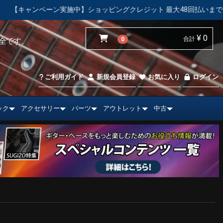
ン実施中】ショッピングクレジット 最大48回払いまで金利手数料無料
¥ 0
合計
0
全です。
ご利用ガイド
新規会員登録
お気に入り
ログイン
ック
アクセサリー
パーツ
アウトレット
中古