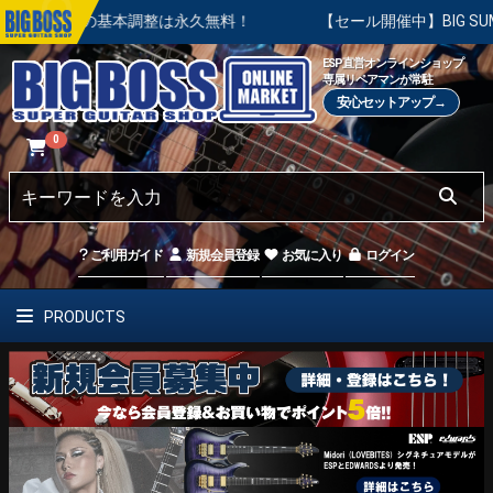
入後の基本調整は永久無料！
【セール開催中】BIG SUMMER 
ESP直営オンラインショップ
専属リペアマンが常駐
安心セットアップ→
0
ご利用ガイド
新規会員登録
お気に入り
ログイン
PRODUCTS