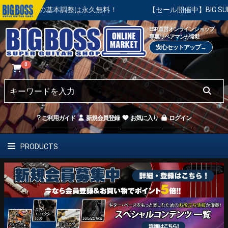
購入後の基本調整は永久無料！
【セール開催中】BIG SUMMER
ESP直営オンラインショップ
専属リペアマンが常駐
安心セットアップ→
0
ご利用ガイド
新規会員登録
お気に入り
ログイン
PRODUCTS