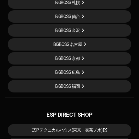
BIGBOSS 札幌
BIGBOSS 仙台
BIGBOSS 金沢
BIGBOSS 名古屋
BIGBOSS 京都
BIGBOSS 広島
BIGBOSS 福岡
ESP DIRECT SHOP
ESP テクニカルハウス(東京・御茶ノ水)