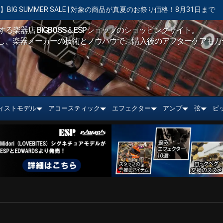
ER SALE | 対象の商品が真夏のお祭り価格！8月31日まで
【キャン
る楽器店 BIGBOSS＆ESPショップのショッピングサイト。
し、楽器メーカーの技術とノウハウでご購入後のアフターケアも万
ィストモデル
アコースティック
エフェクター
アンプ
弦
ピ