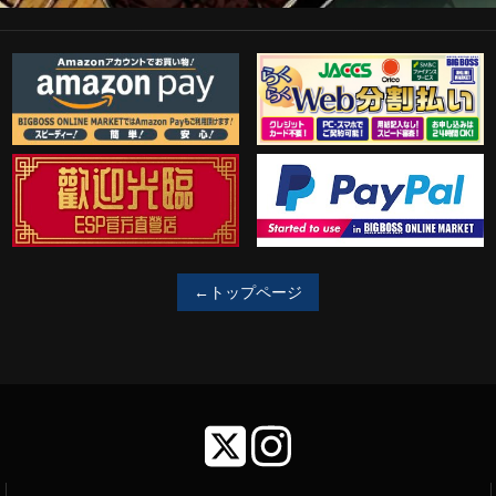
Amazon Pay
らくらくWeb分割払い
歓迎工臨
PayPal決済がご利用可能！
←トップページ