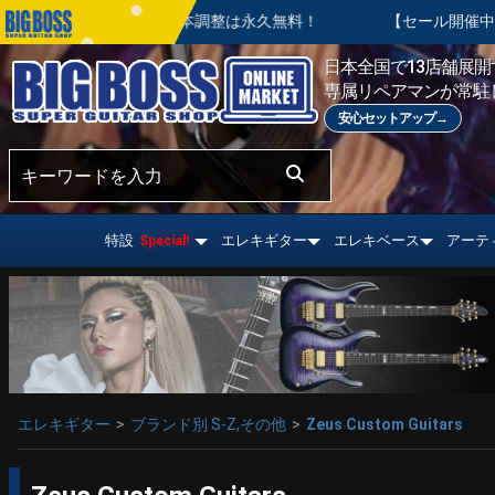
ご購入後の基本調整は永久無料！
【セール開催中】BIG SUMM
おすすめ情報!
日本全国で13店舗展開す
専属リペアマンが常駐
安心セットアップ→
特設
エレキギター
エレキベース
アーテ
Special!
エレキギター
ブランド別 S-Z,その他
Zeus Custom Guitars