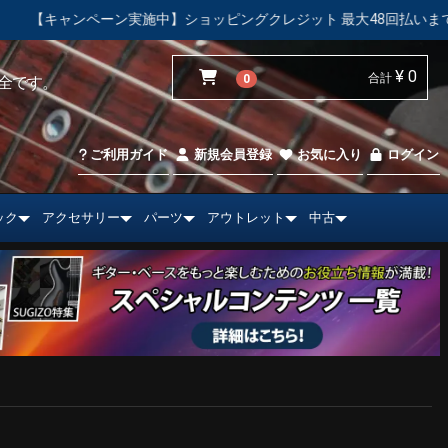
ペーン実施中】ショッピングクレジット 最大48回払いまで金利手数料
¥ 0
合計
0
全です。
ご利用ガイド
新規会員登録
お気に入り
ログイン
ック
アクセサリー
パーツ
アウトレット
中古