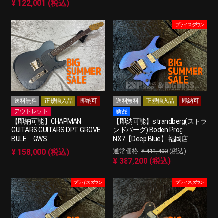
¥ 122,001 (税込)
プライスダウン
送料無料
正規輸入品
即納可
送料無料
正規輸入品
即納可
アウトレット
新品
【即納可能】CHAPMAN
【即納可能】strandberg(ストラ
GUITARS GUITARS DPT GROVE
ンドバーグ) Boden Prog
BULE GWS
NX7【Deep Blue】 福岡店
¥ 158,000 (税込)
¥ 411,400
(税込)
¥ 387,200 (税込)
プライスダウン
プライスダウン