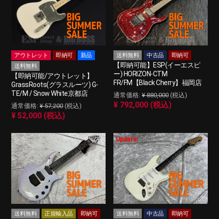
アウトレット
即納可
新品
送料無料
中古品
即納可
【即納可能】ESP(イーエスピ
送料無料
ー) HORIZON-CTM
【即納可能/アウトレット】
FR/FM【Black Cherry】福岡店
GrassRoots(グラスルーツ) G-
TE/M / Snow White京都店
¥ 880,000
(税込)
¥ 792,000 (税込)
¥ 57,200
(税込)
¥ 52,000 (税込)
Update!
送料無料
正規輸入品
即納可
送料無料
中古品
即納可