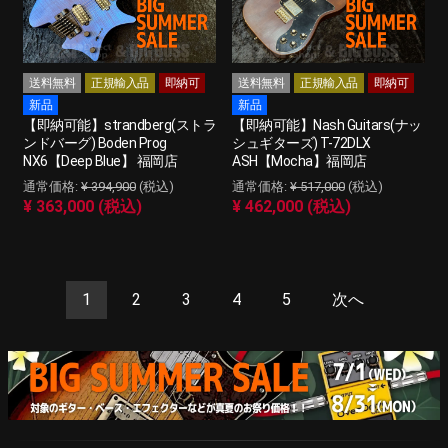
送料無料
正規輸入品
即納可
送料無料
正規輸入品
即納可
新品
新品
【即納可能】strandberg(ストラ
【即納可能】Nash Guitars(ナッ
ンドバーグ) Boden Prog
シュギターズ) T-72DLX
NX6【Deep Blue】 福岡店
ASH【Mocha】福岡店
¥ 394,900
(税込)
¥ 517,000
(税込)
¥ 363,000 (税込)
¥ 462,000 (税込)
1
2
3
4
5
次へ