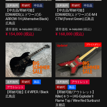
送料無料
即納可
中古品
送料無料
即納可
中古品
【中古品/即納可能】
【中古品/即納可能】
EDWARDS(エドワーズ) E-
EDWARDS(エドワーズ) E-M-II
ARROW-1H (Alternative Black)
CTM (Forest Green) 広島店
広島店
¥ 165,000
(税込)
¥ 168,000
(税込)
¥ 154,000 (税込)
¥ 168,000 (税込)
プライスダウン
Update!
送料無料
即納可
新品
送料無料
アウトレット
アウトレット
即納可
新品
【即納可能】E-II VIPER / Black
【即納可能/アウトレット】
広島店
Killer(キラー) KG-Exploder II
Flame Top / Wine Red Sunburst
京都店