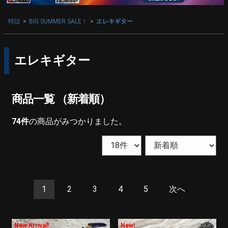
特設
BIG SUMMER SALE！
エレキギター
エレキギター
商品一覧 （新着順）
74
件
の商品がみつかりました。
1
2
3
4
5
次へ
New Arrival!
New!