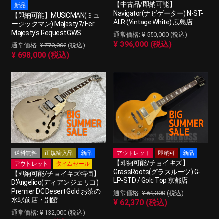
【中古品/即納可能】
新品
Navigator(ナビゲーター) N-ST-
【即納可能】MUSICMAN(ミュ
ALR (Vintage White) 広島店
ージックマン) Majesty7/Her
Majesty's Request GWS
¥ 550,000
(税込)
¥ 396,000 (税込)
¥ 770,000
(税込)
¥ 698,000 (税込)
送料無料
正規輸入品
新品
アウトレット
即納可
新品
【即納可能/チョイキズ】
アウトレット
タイムセール
GrassRoots(グラスルーツ) G-
【即納可能/チョイキズ特価】
LP-STD / Gold Top 京都店
D'Angelico(ディアンジェリコ)
Premier DC Desert Gold お茶の
¥ 69,300
(税込)
水駅前店・別館
¥ 62,370 (税込)
¥ 132,000
(税込)