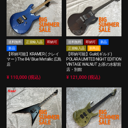
送料無料
正規輸入品
即納可
送料無料
即納可
新品
新品
正規輸入品
新商品
【即納可能】KRAMER ( クレイ
【即納可能】Guild(ギルド)
マー ) The 84/ Blue Metallic 広島
POLARA LIMITED NIGHT EDITION
店
VINTAGE WALNUT お茶の水駅前
店・別館
¥ 110,000 (税込)
¥ 121,000 (税込)
New!