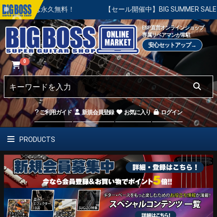
永久無料！
【セール開催中】BIG SUMMER SALE | 対象
ESP直営オンラインショップ
専属リペアマンが常駐
安心セットアップ→
0
ご利用ガイド
新規会員登録
お気に入り
ログイン
PRODUCTS