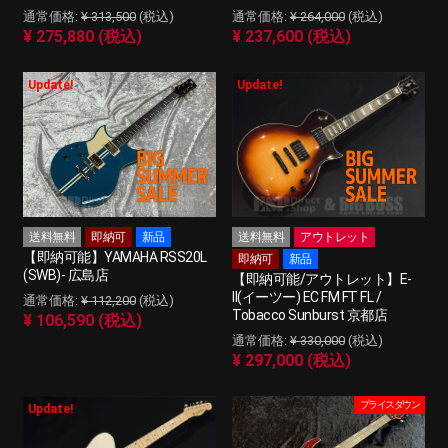
¥ 313,500
(税込)
¥ 264,000
(税込)
¥ 275,880 (税込)
¥ 237,600 (税込)
Update!
Update!
送料無料
即納可
新品
送料無料
アウトレット
【即納可能】YAMAHA RSS20L
即納可
新品
(SWB)- 広島店
【即納可能/アウトレット】E-
II(イーツー) EC FM FT FL /
¥ 112,200
(税込)
Tobacco Sunburst 京都店
¥ 106,590 (税込)
¥ 330,000
(税込)
¥ 297,000 (税込)
プライスダウン
Update!