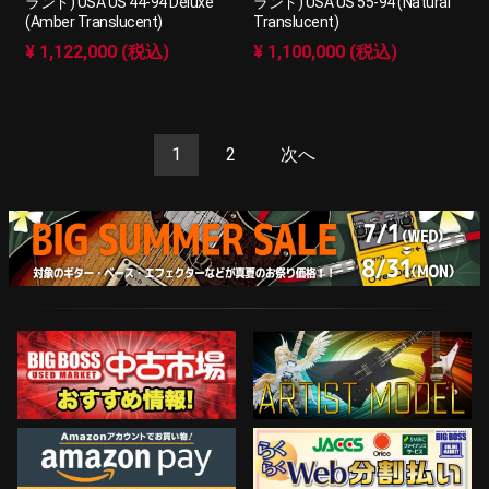
ランド) USA US 44-94 Deluxe
ランド) USA US 55-94 (Natural
(Amber Translucent)
Translucent)
¥ 1,122,000 (税込)
¥ 1,100,000 (税込)
1
2
次へ