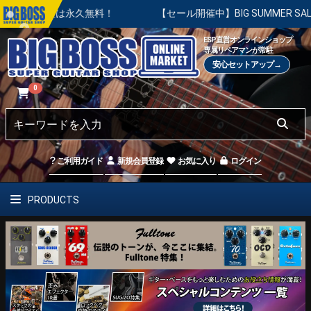
整は永久無料！
【セール開催中】BIG SUMMER SALE | 
ESP直営オンラインショップ
専属リペアマンが常駐
安心セットアップ→
0
ご利用ガイド
新規会員登録
お気に入り
ログイン
PRODUCTS