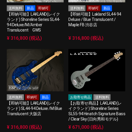
送料無料
新品
即納可
送料無料
即納可
新品
【即納可能】LAKLAND(レイク
【即納可能】Lakland SL44-94
ランド) Shoreline Series SL44-
Deluxe / Blue Translucent /
94 Deluxe/M/Amber
Maple FB 渋谷店
Translucent GWS
¥ 316,800 (税込)
¥ 316,800 (税込)
送料無料
即納可
新品
お取寄せ商品
送料無料
【即納可能】LAKLAND(レイク
【お取寄せ商品】LAKLAND(レ
ランド) SL44-94 Deluxe /M Blue
イクランド) Shoreline Series
Translucent 大阪店
SL55-94 Hinatch Signature Bass
/ Clear Sky (日向秀和モデル)
¥ 316,800 (税込)
¥ 671,000 (税込)