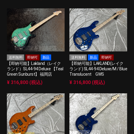
送料無料
即納可
新品
送料無料
新品
即納可
【即納可能】Lakland（レイク
【即納可能】LAKLAND(レイク
ランド）SL44-94 Deluxe 【Teal
ランド) SL44-94 Deluxe/M / Blue
Green Sunburst】 福岡店
Translucent GWS
¥ 316,800 (税込)
¥ 316,800 (税込)