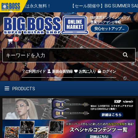
永久無料！
【セール開催中】BIG SUMMER SALE | 対象
ESP直営オンラインショップ
専属リペアマンが常駐
安心セットアップ→
0
ご利用ガイド
新規会員登録
お気に入り
ログイン
PRODUCTS