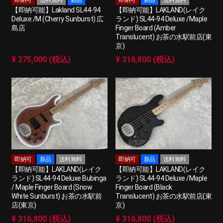
即納可
送料無料
新品
即納可
新品
送料無料
【即納可能】Lakland SL44-94
【即納可能】LAKLAND(レイク
Deluxe /M (Cherry Sunburst) 広
ランド) SL44-94 Deluxe /Maple
島店
Finger Board (Amber
Translucent) お茶の水駅前店(東
京)
¥ 275,000 (税込)
¥ 316,800 (税込)
即納可
新品
送料無料
即納可
新品
送料無料
【即納可能】LAKLAND(レイク
【即納可能】LAKLAND(レイク
ランド) SL44-94 Deluxe Bubinga
ランド) SL44-94 Deluxe /Maple
/ Maple Finger Board (Snow
Finger Board (Black
White Sunburst) お茶の水駅前
Translucent) お茶の水駅前店(東
店(東京)
京)
¥ 316,800 (税込)
¥ 316,800 (税込)