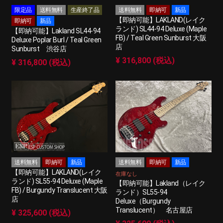
限定品
送料無料
生産終了品
送料無料
即納可
新品
【即納可能】LAKLAND(レイク
即納可
新品
ランド) SL44-94 Deluxe (Maple
【即納可能】Lakland SL44-94
FB) / Teal Green Sunburst 大阪
Deluxe Poplar Burl / Teal Green
店
Sunburst 渋谷店
¥ 316,800 (税込)
¥ 316,800 (税込)
送料無料
即納可
新品
送料無料
即納可
新品
【即納可能】LAKLAND(レイク
在庫なし
ランド) SL55-94 Deluxe (Maple
【即納可能】Lakland（レイク
FB) / Burgundy Translucent 大阪
ランド）SL55-94
店
Deluxe（Burgundy
Translucent） 名古屋店
¥ 325,600 (税込)