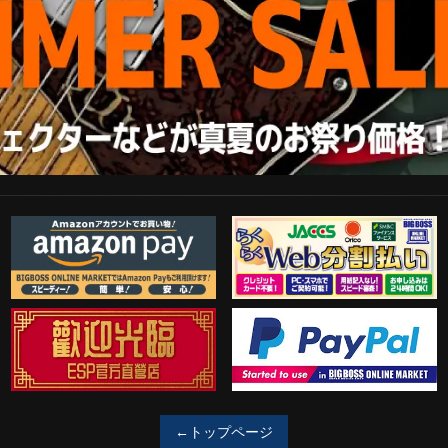
Amazon Pay
らくらくWeb分割払い
歓迎工臨
PayPal決済がご利用可能！
←トップページ