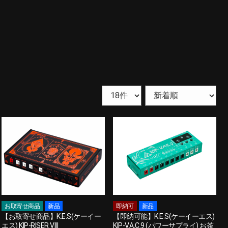
お取寄せ商品
新品
即納可
新品
【お取寄せ商品】K.E.S(ケーイー
【即納可能】K.E.S(ケーイーエス)
エス) KIP-RISER VIII
KIP-V.A.C.9 (パワーサプライ) お茶