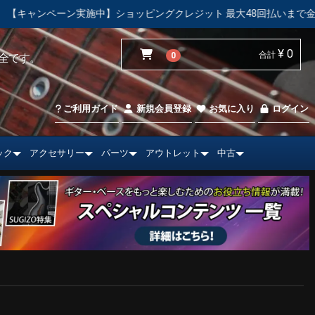
実施中】ショッピングクレジット 最大48回払いまで金利手数料無料！
¥ 0
合計
0
全です。
ご利用ガイド
新規会員登録
お気に入り
ログイン
ック
アクセサリー
パーツ
アウトレット
中古