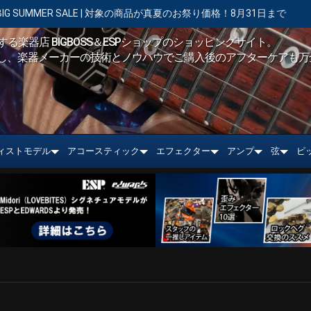
ALE | 対象の商品が真夏のお祭り価格！8月31日まで
【キャンペーン
る楽器店 BIGBOSS＆ESPショップのショッピングサイト。
し、楽器メーカーの技術とノウハウでご購入後のアフターケアも万
ィストモデル
アコースティック
エフェクター
アンプ
弦
ピ