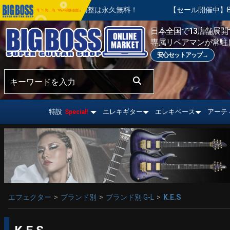
後の基本調整は永久無料！
【セール開催中】BIG SUMMER S
おすすめ情報!
日本全国で13店舗展開す
専属リペアマンが常駐
安心セットアップ→
特設
エレキギター
エレキベース
アーテ
Special!
エフェクター
ブランド別
ブランド別 G-L
K.E.S