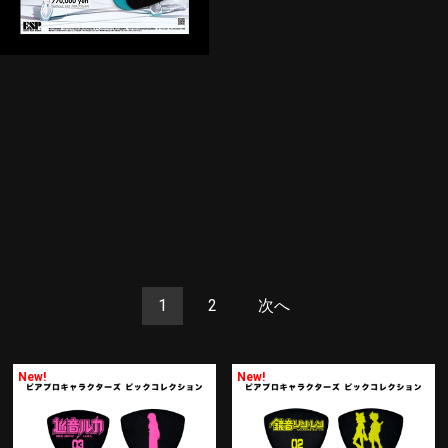
1
2
次へ
New!
New!