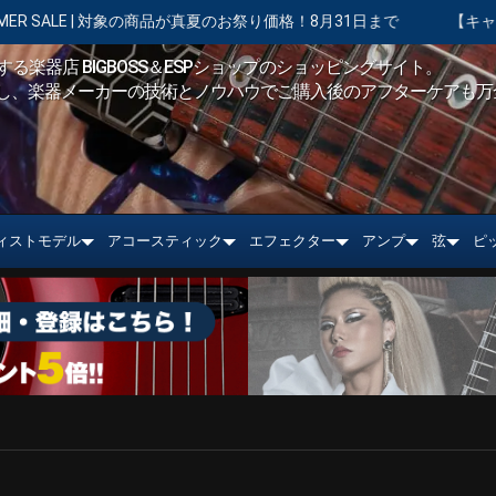
象の商品が真夏のお祭り価格！8月31日まで
【キャンペーン実施中】ショ
る楽器店 BIGBOSS＆ESPショップのショッピングサイト。
し、楽器メーカーの技術とノウハウでご購入後のアフターケアも万
ィストモデル
アコースティック
エフェクター
アンプ
弦
ピ