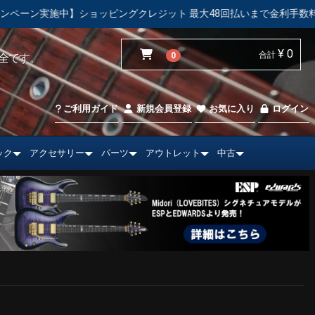
ッピングクレジット 最大48回払いまで金利手数料無料！
【中古
¥ 0
合計
0
全です。
ご利用ガイド
新規会員登録
お気に入り
ログイン
ック
アクセサリー
パーツ
アウトレット
中古