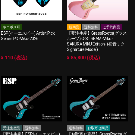
ネコポス可
新商品
送料無料
ご予約商品
ESP(イーエスピー) Artist Pick
【受注生産】GrassRoots(グラス
Series PD-Miku-2026
ルーツ) G-STREAM-Miku -
SAKURA MIKU Edition- (初音ミク
Signature Model)
¥ 110 (税込)
¥ 85,800 (税込)
受注生産品
送料無料
送料無料
お取寄せ商品
【受注生産】ESP(イーエスピー)
【お取寄せ商品】GrassRoots(グ