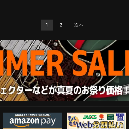
1
2
次へ
Amazon Pay
らくらくWeb分割払い
歓迎工臨
PayPal決済がご利用可能！