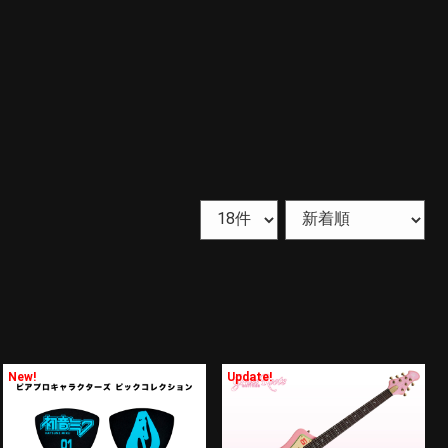
New!
Update!