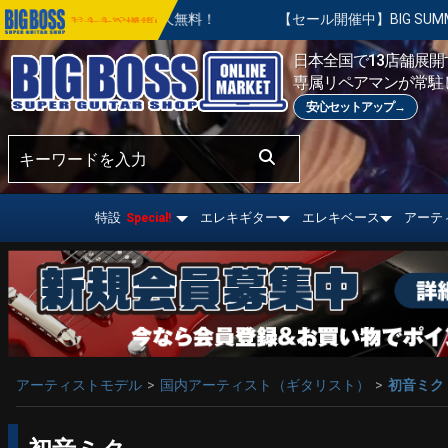
は永久無料！
【セール開催中】BIG SUMMER SALE | 対
おすすめ情報!
日本全国で13店舗展開す
専属リペアマンが常駐
安心セットアップ→
特設
エレキギター
エレキベース
アーテ
Special!
アーティストモデル
国内アーティスト（ギタリスト）
初音ミク