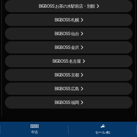
BIGBOSS お茶の水駅前店・別館
BIGBOSS 札幌
BIGBOSS 仙台
BIGBOSS 金沢
BIGBOSS 名古屋
BIGBOSS 京都
BIGBOSS 広島
BIGBOSS 福岡
t
2026
【ESP直営】BIGBOSS オンラインマーケット(ギター＆ベース). All rights re
中古
セール etc.