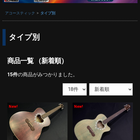
アコースティック
タイプ別
タイプ別
商品一覧 （新着順）
15
件
の商品がみつかりました。
New!
New!