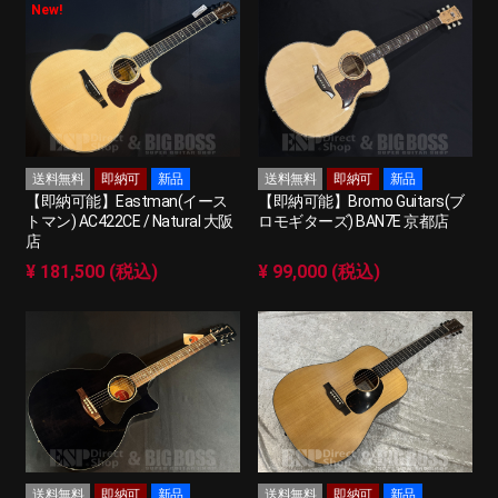
New!
送料無料
即納可
新品
送料無料
即納可
新品
【即納可能】Eastman(イース
【即納可能】Bromo Guitars(ブ
トマン) AC422CE / Natural 大阪
ロモギターズ) BAN7E 京都店
店
¥ 181,500 (税込)
¥ 99,000 (税込)
送料無料
即納可
新品
送料無料
即納可
新品