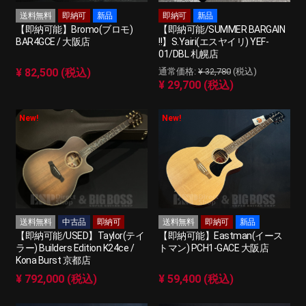
送料無料
即納可
新品
即納可
新品
【即納可能】Bromo(ブロモ)
【即納可能/SUMMER BARGAIN
BAR4GCE / 大阪店
!!】S.Yairi(エスヤイリ) YEF-
01/DBL 札幌店
¥ 82,500 (税込)
¥ 32,780
(税込)
¥ 29,700 (税込)
New!
New!
送料無料
中古品
即納可
送料無料
即納可
新品
【即納可能/USED】Taylor(テイ
【即納可能】Eastman(イース
ラー) Builders Edition K24ce /
トマン) PCH1-GACE 大阪店
Kona Burst 京都店
¥ 792,000 (税込)
¥ 59,400 (税込)