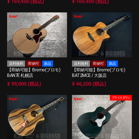
¥ 169,400 (税込)
¥ 169,400 (税込)
New!
New!
送料無料
即納可
新品
送料無料
即納可
新品
【即納可能】Bromo(ブロモ)
【即納可能】Bromo(ブロモ)
BAN7E 札幌店
BAT2MCE / 大阪店
¥ 99,000 (税込)
¥ 46,200 (税込)
プライスダウン
New!
New!