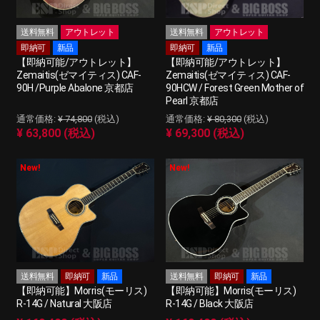
送料無料
アウトレット
送料無料
アウトレット
即納可
新品
即納可
新品
【即納可能/アウトレット】
【即納可能/アウトレット】
Zemaitis(ゼマイティス) CAF-
Zemaitis(ゼマイティス) CAF-
90H /Purple Abalone 京都店
90HCW / Forest Green Mother of
Pearl 京都店
¥ 74,800
(税込)
¥ 80,300
(税込)
¥ 63,800 (税込)
¥ 69,300 (税込)
New!
New!
送料無料
即納可
新品
送料無料
即納可
新品
【即納可能】Morris(モーリス)
【即納可能】Morris(モーリス)
R-14G / Natural 大阪店
R-14G / Black 大阪店