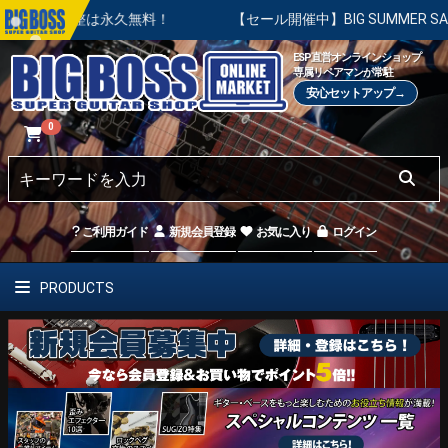
は永久無料！
【セール開催中】BIG SUMMER SALE | 対
ESP直営オンラインショップ
専属リペアマンが常駐
安心セットアップ→
0
ご利用ガイド
新規会員登録
お気に入り
ログイン
PRODUCTS