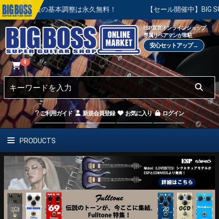
購入後の基本調整は永久無料！
【セール開催中】BIG SUMMER
ESP直営オンラインショップ
専属リペアマンが常駐
安心セットアップ→
0
ご利用ガイド
新規会員登録
お気に入り
ログイン
PRODUCTS