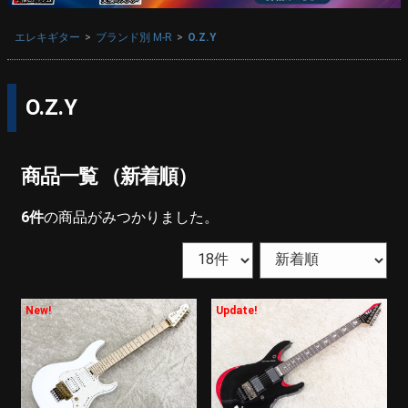
エレキギター
ブランド別 M-R
O.Z.Y
O.Z.Y
商品一覧 （新着順）
6
件
の商品がみつかりました。
New!
Update!