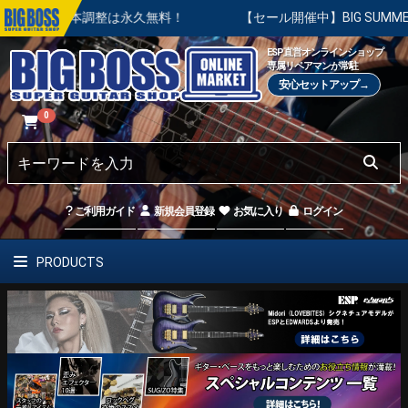
の基本調整は永久無料！
【セール開催中】BIG SUMMER SA
ESP直営オンラインショップ
専属リペアマンが常駐
安心セットアップ→
0
ご利用ガイド
新規会員登録
お気に入り
ログイン
PRODUCTS