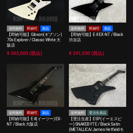
送料無料
即納可
新品
送料無料
即納可
新品
【即納可能】Gibson(ギブソン)
【即納可能】E-II EX-NT / Black
70s Explorer / Classic White 大
渋谷店
阪店
¥ 363,000 (税込)
¥ 291,500 (税込)
送料無料
即納可
新品
送料無料
受注生産品
【即納可能】E-II(イーツー) EX-
【受注生産】ESP(イーエスピ
NT / Black 大阪店
ー) SNAKEBYTE / Black Satin
(METALLICA/James Hetfieldモ