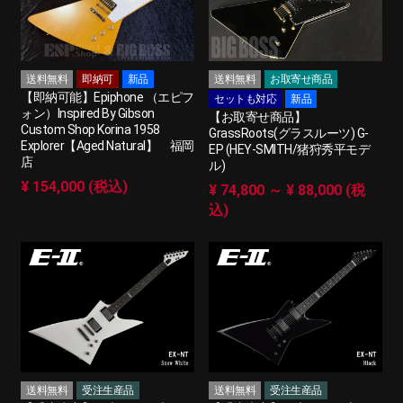
送料無料
即納可
新品
送料無料
お取寄せ商品
【即納可能】Epiphone （エピフ
セットも対応
新品
ォン）Inspired By Gibson
【お取寄せ商品】
Custom Shop Korina 1958
GrassRoots(グラスルーツ) G-
Explorer【Aged Natural】 福岡
EP (HEY-SMITH/猪狩秀平モデ
店
ル)
¥ 154,000 (税込)
¥ 74,800 ～ ¥ 88,000 (税
込)
送料無料
受注生産品
送料無料
受注生産品