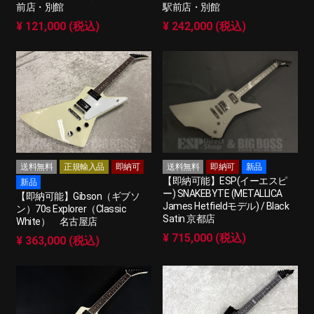
前店・別館
駅前店・別館
¥ 121,000 (税込)
¥ 242,000 (税込)
送料無料
正規輸入品
即納可
送料無料
即納可
新品
【即納可能】ESP(イーエスピ
新品
ー) SNAKEBYTE (METALLICA
【即納可能】Gibson（ギブソ
James Hetfieldモデル) / Black
ン）70s Explorer（Classic
Satin 京都店
White） 名古屋店
¥ 715,000 (税込)
¥ 363,000 (税込)