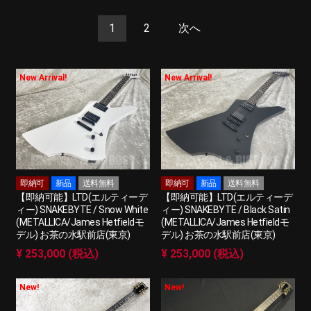
1
2
次へ
New Arrival!
New Arrival!
即納可
新品
送料無料
即納可
新品
送料無料
【即納可能】LTD(エルティーデ
【即納可能】LTD(エルティーデ
ィー) SNAKEBYTE / Snow White
ィー) SNAKEBYTE / Black Satin
(METALLICA/James Hetfieldモ
(METALLICA/James Hetfieldモ
デル) お茶の水駅前店(東京)
デル) お茶の水駅前店(東京)
¥ 253,000 (税込)
¥ 253,000 (税込)
New!
New!