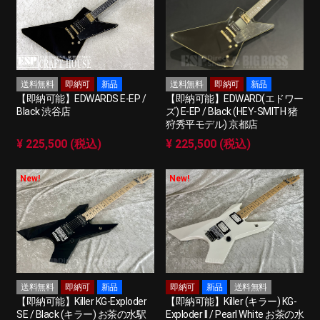
送料無料
即納可
新品
送料無料
即納可
新品
【即納可能】EDWARDS E-EP /
【即納可能】EDWARD(エドワー
Black 渋谷店
ズ) E-EP / Black (HEY-SMITH 猪
狩秀平モデル) 京都店
¥ 225,500 (税込)
¥ 225,500 (税込)
New!
New!
送料無料
即納可
新品
即納可
新品
送料無料
【即納可能】Killer KG-Exploder
【即納可能】Killer (キラー) KG-
SE / Black (キラー) お茶の水駅
Exploder II / Pearl White お茶の水