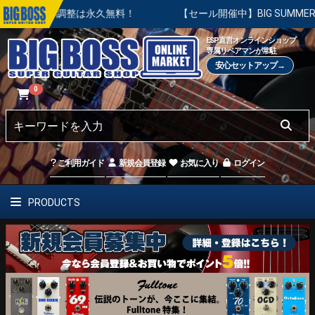
整は永久無料！
【セール開催中】BIG SUMMER SALE | 
ESP直営オンラインショップ
専属リペアマンが常駐
安心セットアップ→
0
ご利用ガイド
新規会員登録
お気に入り
ログイン
PRODUCTS