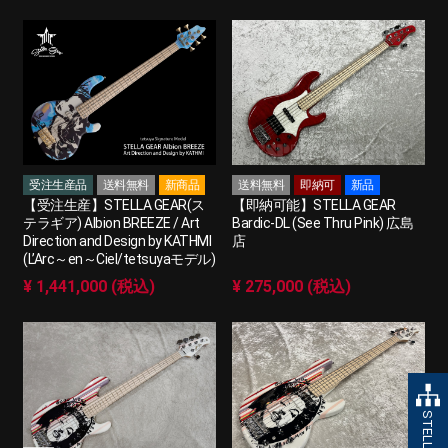
受注生産品
送料無料
新商品
送料無料
即納可
新品
【受注生産】STELLA GEAR(ス
【即納可能】STELLA GEAR
テラギア) Albion BREEZE / Art
Bardic-DL (See Thru Pink) 広島
Direction and Design by KATHMI
店
(L’Arc～en～Ciel/tetsuyaモデル)
¥ 1,441,000 (税込)
¥ 275,000 (税込)