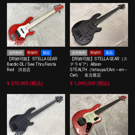
送料無料
即納可
新品
送料無料
即納可
新品
【即納可能】 STELLA GEAR
【即納可能】STELLA GEAR（ス
Bardic-DL / See Thru Fiesta
テラギア）Albion
Red 渋谷店
STEALTH（tetsuya/L’Arc～en～
Ciel） 名古屋店
¥ 275,000 (税込)
¥ 1,045,000 (税込)