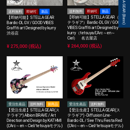
STELLA GEAR (Bass)
送料無料
即納可
新品
送料無料
即納可
新品
【即納可能】STELLA GEAR（ス
【即納可能】STELLA GEAR
テラギア）Bardic-DL GV / GOOD
Bardic-DL GV / GOOD VIBES
VIBES Graffiti art Designed by
Graffiti art Designed by kurry
kurry（tetsuya/L’Arc～en～
渋谷店
Ciel） 名古屋店
¥ 264,000 (税込)
¥ 275,000 (税込)
受注生産品
送料無料
新商品
受注生産品
送料無料
【受注生産】STELLA GEAR(ス
【受注生産】STELLA GEAR(ス
テラギア) Albion BRAVE / Art
テラギア) -Diffusion Line-
Direction and Design by KATHMI
Bardic-DL / See Thru Fiesta Red
(L’Arc～en～Ciel/tetsuyaモデル)
(L’Arc～en～Ciel/tetsuyaモデル)