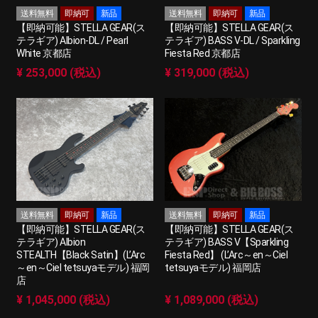
送料無料
即納可
新品
送料無料
即納可
新品
【即納可能】STELLA GEAR(ス
【即納可能】STELLA GEAR(ス
テラギア) Albion-DL / Pearl
テラギア) BASS V-DL / Sparkling
White 京都店
Fiesta Red 京都店
¥ 253,000 (税込)
¥ 319,000 (税込)
送料無料
即納可
新品
送料無料
即納可
新品
【即納可能】STELLA GEAR(ス
【即納可能】STELLA GEAR(ス
テラギア) Albion
テラギア) BASS V【Sparkling
STEALTH【Black Satin】(L’Arc
Fiesta Red】 (L’Arc～en～Ciel
～en～Ciel tetsuyaモデル) 福岡
tetsuyaモデル) 福岡店
店
¥ 1,045,000 (税込)
¥ 1,089,000 (税込)