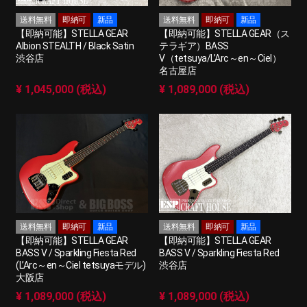
送料無料
即納可
新品
送料無料
即納可
新品
【即納可能】STELLA GEAR
【即納可能】STELLA GEAR（ス
Albion STEALTH / Black Satin
テラギア）BASS
渋谷店
V（tetsuya/L’Arc～en～Ciel）
名古屋店
¥ 1,045,000 (税込)
¥ 1,089,000 (税込)
送料無料
即納可
新品
送料無料
即納可
新品
【即納可能】STELLA GEAR
【即納可能】STELLA GEAR
BASS V / Sparkling Fiesta Red
BASS V / Sparkling Fiesta Red
(L’Arc～en～Ciel tetsuyaモデル)
渋谷店
大阪店
¥ 1,089,000 (税込)
¥ 1,089,000 (税込)