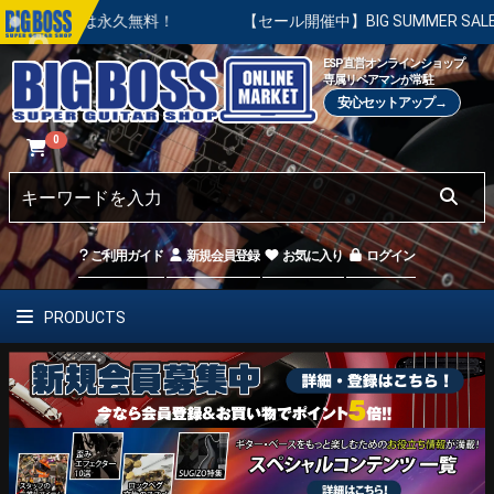
永久無料！
【セール開催中】BIG SUMMER SALE | 対象の
ESP直営オンラインショップ
専属リペアマンが常駐
安心セットアップ→
0
ご利用ガイド
新規会員登録
お気に入り
ログイン
PRODUCTS