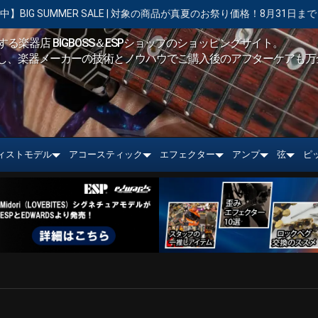
MER SALE | 対象の商品が真夏のお祭り価格！8月31日まで
【キャ
る楽器店 BIGBOSS＆ESPショップのショッピングサイト。
し、楽器メーカーの技術とノウハウでご購入後のアフターケアも万
ィストモデル
アコースティック
エフェクター
アンプ
弦
ピ