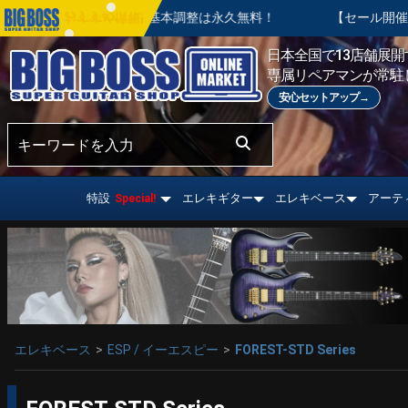
。ご購入後の基本調整は永久無料！
【セール開催中】BIG SUM
おすすめ情報!
日本全国で13店舗展開す
専属リペアマンが常駐
安心セットアップ→
特設
エレキギター
エレキベース
アーテ
Special!
エレキベース
ESP / イーエスピー
FOREST-STD Series