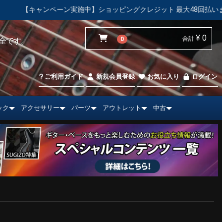
ンペーン実施中】ショッピングクレジット 最大48回払いまで金利手数
¥ 0
合計
0
全です。
ご利用ガイド
新規会員登録
お気に入り
ログイン
ック
アクセサリー
パーツ
アウトレット
中古