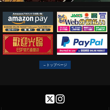
Amazon Pay
らくらくWeb分割払い
歓迎工臨
PayPal決済がご利用可能！
←トップページ