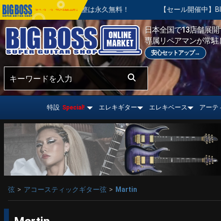
入後の基本調整は永久無料！
【セール開催中】BIG SUMMER 
おすすめ情報!
日本全国で13店舗展開す
専属リペアマンが常駐
安心セットアップ→
特設
エレキギター
エレキベース
アーテ
Special!
弦
アコースティックギター弦
Martin