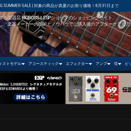
SALE | 対象の商品が真夏のお祭り価格！8月31日まで
【キャンペー
る楽器店 BIGBOSS＆ESPショップのショッピングサイト。
し、楽器メーカーの技術とノウハウでご購入後のアフターケアも万
ィストモデル
アコースティック
エフェクター
アンプ
弦
ピ