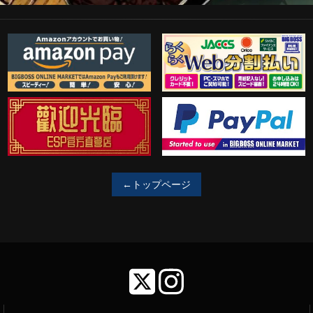
Amazon Pay
らくらくWeb分割払い
歓迎工臨
PayPal決済がご利用可能！
←トップページ