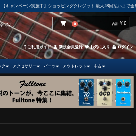
ン実施中】ショッピングクレジット 最大48回払いまで金利手数料無料
¥ 0
合計
0
全です。
ご利用ガイド
新規会員登録
お気に入り
ログイン
ック
アクセサリー
パーツ
アウトレット
中古