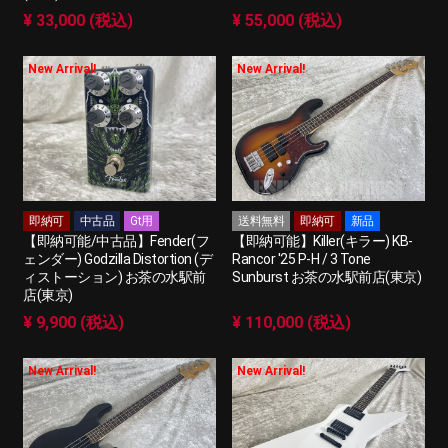
¥ 33,000 (税込)
¥ 55,000 (税込)
New Arrival!
New Arrival!
即納可
中古品
Gt用
送料無料
即納可
新品
【即納可能/中古品】Fender(フ
【即納可能】Killer(キラー) KB-
ェンダー) Godzilla Distortion (デ
Rancor '25 P-H / 3 Tone
ィストーション) お茶の水駅前
Sunburst お茶の水駅前店(東京)
店(東京)
¥ 9,900 (税込)
¥ 110,000 (税込)
New Arrival!
New Arrival!