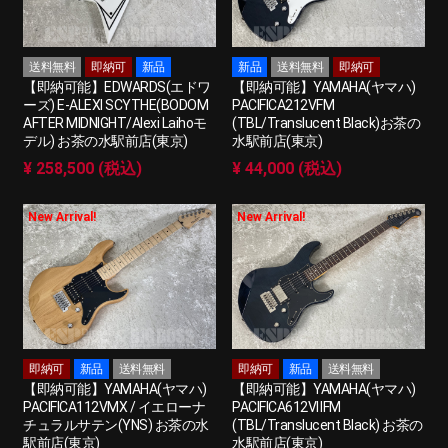
送料無料
即納可
新品
新品
送料無料
即納可
【即納可能】EDWARDS(エドワ
【即納可能】YAMAHA(ヤマハ)
ーズ) E-ALEXI SCYTHE(BODOM
PACIFICA212VFM
AFTER MIDNIGHT/Alexi Laihoモ
(TBL/Translucent Black)お茶の
デル) お茶の水駅前店(東京)
水駅前店(東京)
¥ 258,500 (税込)
¥ 44,000 (税込)
New Arrival!
New Arrival!
即納可
新品
送料無料
即納可
新品
送料無料
【即納可能】YAMAHA(ヤマハ)
【即納可能】YAMAHA(ヤマハ)
PACIFICA112VMX / イエローナ
PACIFICA612VⅡFM
チュラルサテン(YNS) お茶の水
(TBL/Translucent Black) お茶の
駅前店(東京)
水駅前店(東京)