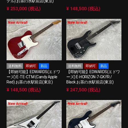
デル) お茶の水駅前店(東京)
¥ 253,000 (税込)
¥ 148,500 (税込)
New Arrival!
New Arrival!
送料無料
即納可
新品
送料無料
即納可
新品
【即納可能】EDWARDS(エドワ
【即納可能】EDWARDS(エドワ
ーズ) E-TE-CTM (Candy Apple
ーズ) E-HORIZON-7-GK FR /
Red) お茶の水駅前店(東京)
Black お茶の水駅前店(東京)
¥ 148,500 (税込)
¥ 247,500 (税込)
New Arrival!
New Arrival!