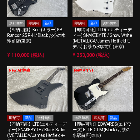
送料無料
即納可
新品
即納可
新品
送料無料
【即納可能】Killer(キラー) KB-
【即納可能】LTD(エルティーデ
Rancor '25 P-H / Black お茶の水
ィー) SNAKEBYTE / Snow White
駅前店(東京)
(METALLICA/James Hetfieldモ
デル) お茶の水駅前店(東京)
¥ 110,000 (税込)
¥ 253,000 (税込)
New Arrival!
New Arrival!
即納可
新品
送料無料
送料無料
即納可
新品
【即納可能】LTD(エルティーデ
【即納可能】EDWARDS(エドワ
ィー) SNAKEBYTE / Black Satin
ーズ) E-TE-CTM (Black) お茶の
(METALLICA/James Hetfieldモ
水駅前店(東京)