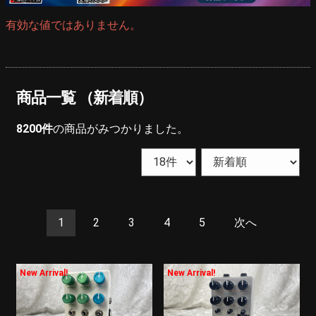
有効な値ではありません。
商品一覧 （新着順）
8200
件
の商品がみつかりました。
1
2
3
4
5
次へ
New Arrival!
New Arrival!