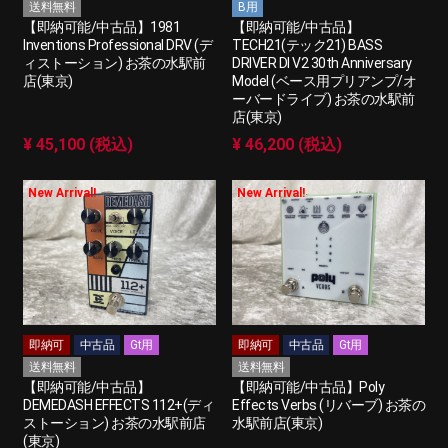
送料無料
B用
【即納可能/中古品】1981
【即納可能/中古品】
Inventions Professional DRV (デ
TECH21(テック21) BASS
ィストーション) お茶の水駅前
DRIVER DI V2 30th Anniversary
店(東京)
Model (ベース用プリアンプ/オ
ーバードライブ) お茶の水駅前
店(東京)
¥ 45,100 (税込)
¥ 46,200 (税込)
New Arrival!
New Arrival!
即納可
中古品
Gt用
即納可
中古品
Gt用
送料無料
送料無料
【即納可能/中古品】
【即納可能/中古品】Poly
DEMEDASH EFFECTS 112+(ディ
Effects Verbs (リバーブ) お茶の
ストーション) お茶の水駅前店
水駅前店(東京)
(東京)