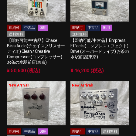
即納可
中古品
Gt用
即納可
中古品
Gt用
送料無料
送料無料
【即納可能/中古品】Chase
【即納可能/中古品】Empress
Bliss Audio(チェイスブリスオー
Effects(エンプレスエフェクト)
ディオ) Clean / Creative
Drive (オーバードライブ) お茶の
Compressor (コンプレッサー)
水駅前店(東京)
お茶の水駅前店(東京)
¥ 50,600 (税込)
¥ 46,200 (税込)
New Arrival!
New Arrival!
即納可
中古品
Gt用
即納可
中古品
送料無料