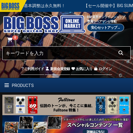
本調整は永久無料！
【セール開催中】BIG SUMMER SALE
ESP直営オンラインショップ
専属リペアマンが常駐
安心セットアップ→
0
ご利用ガイド
新規会員登録
お気に入り
ログイン
PRODUCTS