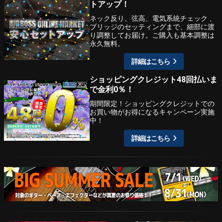
トアップ！
ネック反り、弦高、電気系統チェック 、
ブリッジのセッティングまで、細部に渡
り調整してお届け。ご購入も基本調整は
永久無料。
詳細はこちら
ショッピングクレジット48回払いま
で金利0％！
期間限定！ショッピングクレジットでの
お買い物がお得になるキャンペーン実施
中！
詳細はこちら