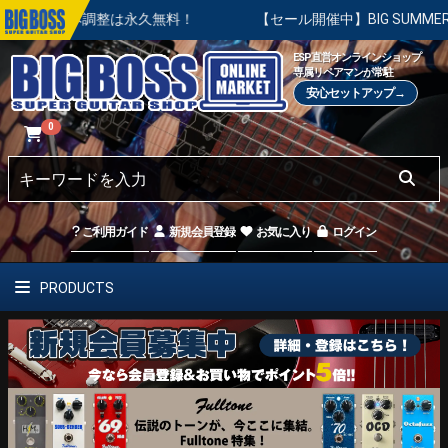
基本調整は永久無料！
【セール開催中】BIG SUMMER SALE
ESP直営オンラインショップ
専属リペアマンが常駐
安心セットアップ→
0
ご利用ガイド
新規会員登録
お気に入り
ログイン
PRODUCTS