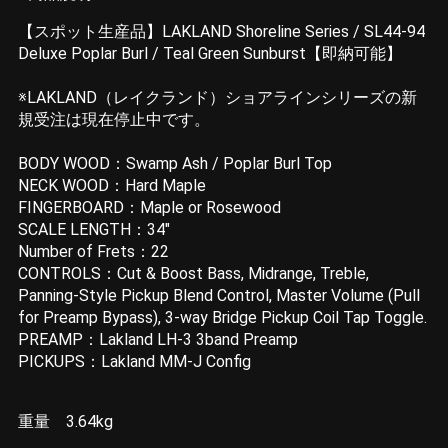
【スポット生産品】LAKLAND Shoreline Series / SL44-94
Deluxe Poplar Burl / Teal Green Sunburst【即納可能】
※LAKLAND（レイクランド）ショアラインシリーズの新
規受注は現在停止中です。
BODY WOOD：Swamp Ash / Poplar Burl Top
NECK WOOD：Hard Maple
FINGERBOARD：Maple or Rosewood
SCALE LENGTH：34″
Number of Frets：22
CONTROLS：Cut & Boost Bass, Midrange, Treble,
Panning-Style Pickup Blend Control, Master Volume (Pull
for Preamp Bypass), 3-way Bridge Pickup Coil Tap Toggle.
PREAMP：Lakland LH-3 3band Preamp
PICKUPS：Lakland MM-J Config
重量 3.64kg