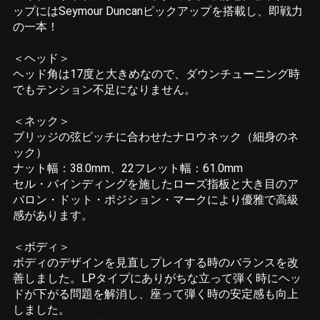
ップにはSeymour Duncanピックアップを搭載し、即戦力
の一本！
＜ヘッド＞
ヘッド角は17度と大きめなので、ダウンチューニング時
でもテンション不足になりません。
＜ネック＞
ブリッジの弦ピッチに合わせたナロウネック（細身のネ
ック）
ナット幅：38.0mm、22フレット幅：61.0mm
セル・バインディングを施したローズ指板と大き目のア
バロン・ドット・ポジション・マークにより優雅で高級
感があります。
＜ボディ＞
ボディのデザインを見直しプレイする時のバランスを改
善しました。LPタイプにありがちな立って弾く時にヘッ
ドが下がる問題を解消し、座って弾く時の安定感も向上
しました。