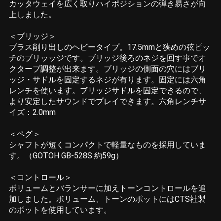
カッタウェイを広く取りハイポジションの弾き易さが向
上しました。
＜ブリッジ＞
ブラス削り出しのヘビータイプ。17.5mmと狭めの弦ピッ
チのブリッッジです。ブリッジ後ろのネジを回す事でオ
クターブ調整が出来ます。ブリッジの側面の穴にはブリ
ッジ・サドルを固定するネジが有ります。固定には六角
レンチを使います。ブリッジサドルを固定できるので、
より安定したサウンドでプレイできます。六角レンチサ
イズ：2.0mm
＜ペグ＞
シャフトが短くコンパクトで軽量なものを採用していま
す。（GOTOH GB-528S 約59g）
＜コントロール＞
ボリュームとバランサーに加えトーンコントロールを追
加しました。ボリューム、トーンのポットにはCTS社製
のポットを使用しています。