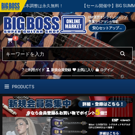
入後の基本調整は永久無料！
【セール開催中】BIG SUMMER 
ESP直営オンラインショップ
専属リペアマンが常駐
安心セットアップ→
0
ご利用ガイド
新規会員登録
お気に入り
ログイン
PRODUCTS