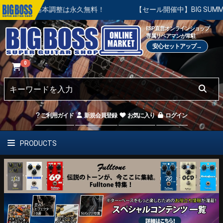
基本調整は永久無料！
【セール開催中】BIG SUMMER SAL
ESP直営オンラインショップ
専属リペアマンが常駐
安心セットアップ→
0
ご利用ガイド
新規会員登録
お気に入り
ログイン
PRODUCTS