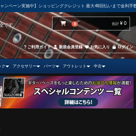
ピングクレジット 最大48回払いまで金利手数料無料！
【中古市
¥ 0
合計
0
全です。
ご利用ガイド
新規会員登録
お気に入り
ログイン
ック
アクセサリー
パーツ
アウトレット
中古
B