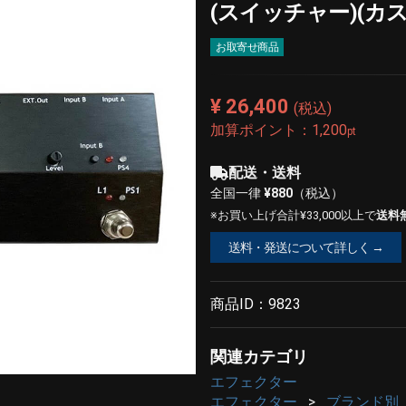
(スイッチャー)(カ
お取寄せ商品
¥ 26,400
(税込)
加算ポイント：
1,200
pt
配送・送料
全国一律
¥880
（税込）
※お買い上げ合計¥33,000以上で
送料
送料・発送について詳しく →
商品ID：
9823
関連カテゴリ
エフェクター
エフェクター
ブランド別