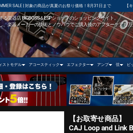
商品が真夏のお祭り価格！8月31日まで
【キャンペーン実施中】ショッ
る楽器店 BIGBOSS＆ESPショップのショッピングサイト。
し、楽器メーカーの技術とノウハウでご購入後のアフターケアも万
ィストモデル
アコースティック
エフェクター
アンプ
弦
ピ
【お取寄せ商品】
CAJ Loop and Link 