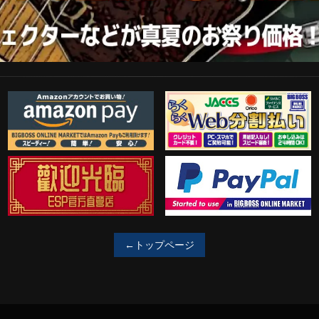
Amazon Pay
らくらくWeb分割払い
歓迎工臨
PayPal決済がご利用可能！
←トップページ