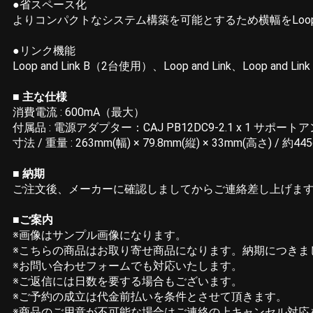
●省スペース化
よりコンパクトなシステム構築を可能とするため横幅をLoop a
●リンク機能
Loop and Link B（2台使用）、Loop and Link、L
■ 主な仕様
消費電流 : 600mA（最大）
付属品 : 電源アダプター：CAJ PB12DC9-2.1 x 1 サポートア
寸法 / 重量 : 263mm(幅) × 79.8mm(縦) × 33mm(高さ) / 約445
■ 納期
ご注文後、メーカーに確認しましてからご連絡差し上げま
■ご案内
※画像はサンプル画像になります。
※こちらの商品はお取り寄せ商品になります。納期につきま
※お問い合わせフォームでも対応いたします。
※ご返信には日数を要する場合もございます。
※ご予約の成立は代金前払いを条件とさせて頂きます。
※商品のご用意が不可能な場合はご連絡の上キャンセル対応