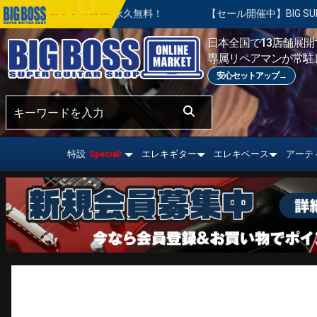
永久無料！
【セール開催中】BIG SUMMER SALE | 対象の
おすすめ情報!
日本全国で13店舗展開す
専属リペアマンが常駐
安心セットアップ→
特設
エレキギター
エレキベース
アーテ
Special!