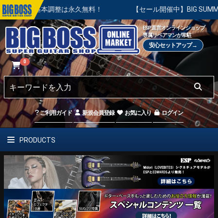
基本調整は永久無料！
【セール開催中】BIG SUMMER SAL
ESP直営オンラインショップ
専属リペアマンが常駐
安心セットアップ→
0
ご利用ガイド
新規会員登録
お気に入り
ログイン
PRODUCTS