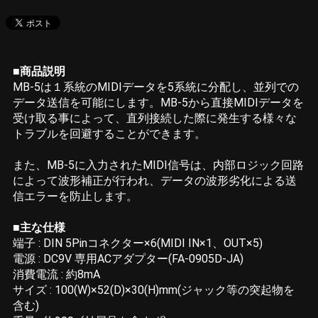
■商品説明
MB-5は１系統のMIDIデータを5系統に分配し、並列での
データ送信を可能にします。MB-5から直接MIDIデータを
受け取る事によって、直列接続した際に発生する様々な
トラブルを回避することができます。
また、MB-5に入力されたMIDI信号は、内部ロジック回路
によって波形補正が行われ、データの波形劣化による送
信エラーを防止します。
■主な仕様
端子 : DIN 5Pinコネクター×6(MIDI IN×1、OUT×5)
電源 : DC9V 専用ACアダプター(FA-0905D-JA)
消費電流 : 約8mA
サイズ : 100(W)×52(D)×30(H)mm(ジャック等の突起物を
含む)