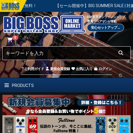
久無料！
【セール開催中】BIG SUMMER SALE | 対象の商
ESP直営オンラインショップ
専属リペアマンが常駐
安心セットアップ→
0
ご利用ガイド
新規会員登録
お気に入り
ログイン
PRODUCTS